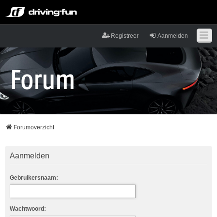
Registreer
Aanmelden
Forumoverzicht
Aanmelden
Gebruikersnaam:
Wachtwoord: