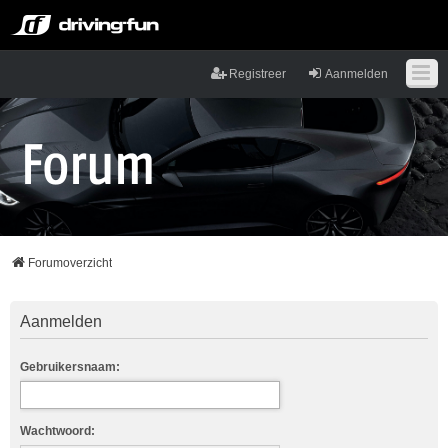
Registreer
Aanmelden
Forumoverzicht
Aanmelden
Gebruikersnaam:
Wachtwoord: