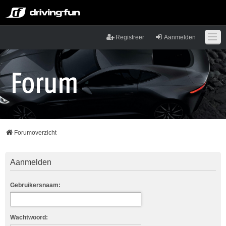
Registreer
Aanmelden
Forumoverzicht
Aanmelden
Gebruikersnaam:
Wachtwoord: