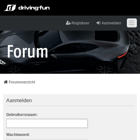
Registreer
Aanmelden
Forumoverzicht
Aanmelden
Gebruikersnaam:
Wachtwoord: