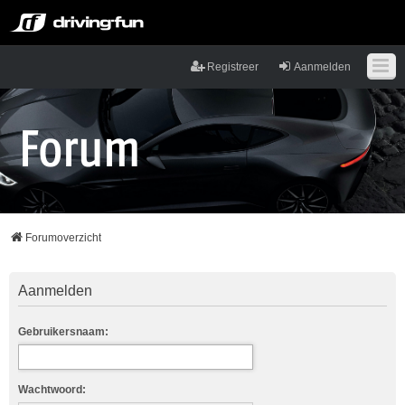
Registreer
Aanmelden
Forumoverzicht
Aanmelden
Gebruikersnaam:
Wachtwoord: