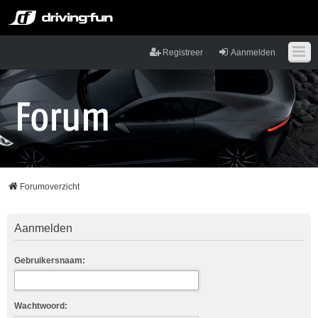
Registreer
Aanmelden
Forumoverzicht
Aanmelden
Gebruikersnaam:
Wachtwoord: