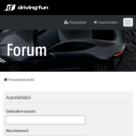
Registreer
Aanmelden
Forumoverzicht
Aanmelden
Gebruikersnaam:
Wachtwoord: