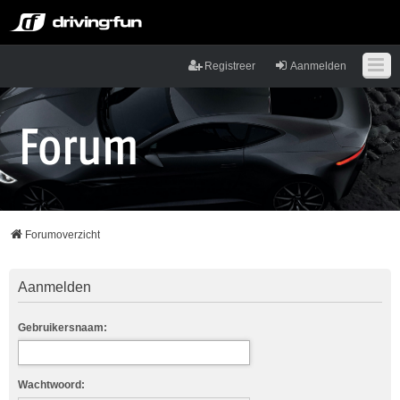
Registreer
Aanmelden
Forumoverzicht
Aanmelden
Gebruikersnaam:
Wachtwoord: