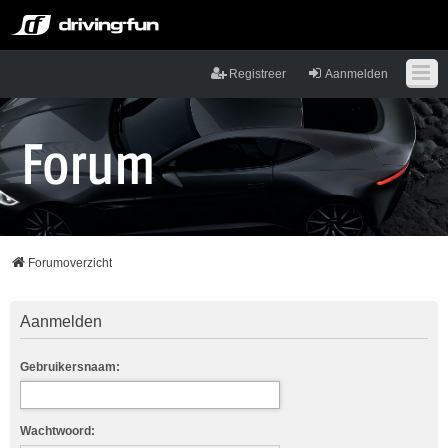
Registreer
Aanmelden
Forumoverzicht
Aanmelden
Gebruikersnaam:
Wachtwoord: