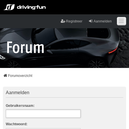
Registreer
Aanmelden
Forumoverzicht
Aanmelden
Gebruikersnaam:
Wachtwoord: