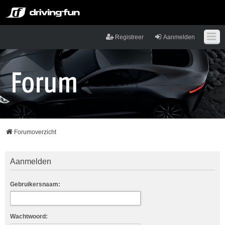
Registreer
Aanmelden
Forumoverzicht
Aanmelden
Gebruikersnaam:
Wachtwoord: