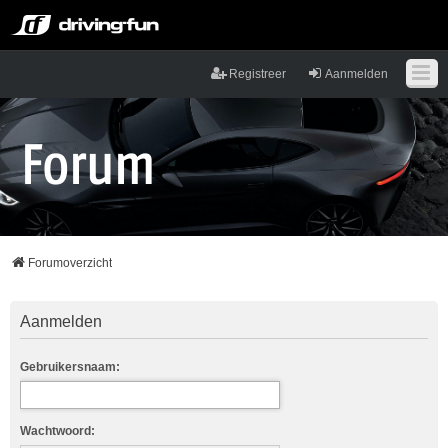
Registreer
Aanmelden
Forumoverzicht
Aanmelden
Gebruikersnaam:
Wachtwoord: