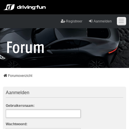
Registreer
Aanmelden
Forumoverzicht
Aanmelden
Gebruikersnaam:
Wachtwoord: