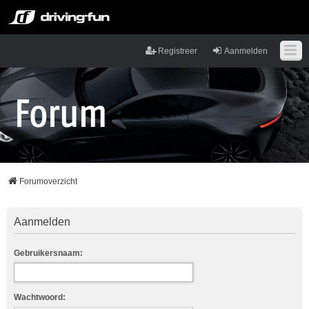
Registreer
Aanmelden
Forumoverzicht
Aanmelden
Gebruikersnaam:
Wachtwoord: