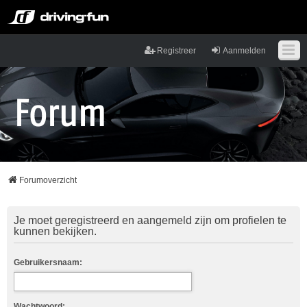
Registreer
Aanmelden
Forumoverzicht
Je moet geregistreerd en aangemeld zijn om profielen te
kunnen bekijken.
Gebruikersnaam:
Wachtwoord: