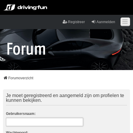
Registreer
Aanmelden
Forumoverzicht
Je moet geregistreerd en aangemeld zijn om profielen te
kunnen bekijken.
Gebruikersnaam:
Wachtwoord: