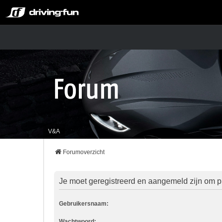
V&A
Forumoverzicht
Je moet geregistreerd en aangemeld zijn om pr
Gebruikersnaam:
Wachtwoord: