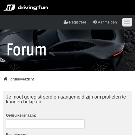
Registreer
Aanmelden
Forumoverzicht
Je moet geregistreerd en aangemeld zijn om profielen te
kunnen bekijken.
Gebruikersnaam:
Wachtwoord: