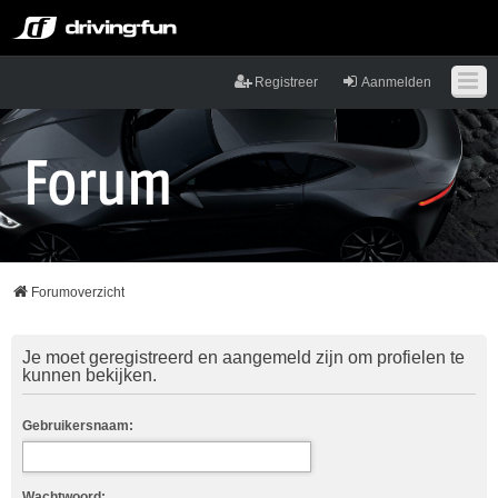
Registreer
Aanmelden
Forumoverzicht
Je moet geregistreerd en aangemeld zijn om profielen te
kunnen bekijken.
Gebruikersnaam:
Wachtwoord: