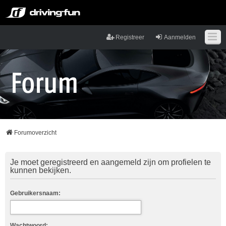
Registreer
Aanmelden
Forumoverzicht
Je moet geregistreerd en aangemeld zijn om profielen te
kunnen bekijken.
Gebruikersnaam:
Wachtwoord: