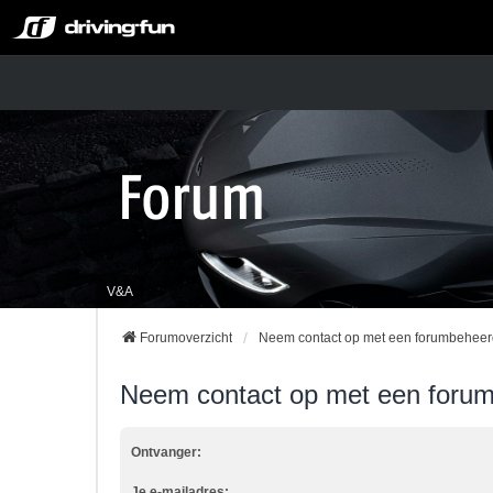
V&A
Forumoverzicht
Neem contact op met een forumbeheer
Neem contact op met een foru
Ontvanger:
Je e-mailadres: