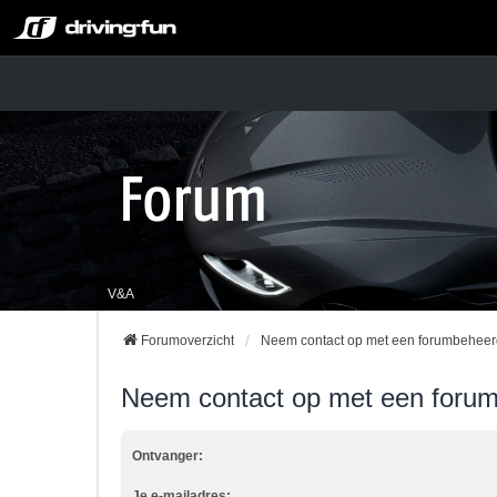
V&A
Forumoverzicht
Neem contact op met een forumbeheer
Neem contact op met een foru
Ontvanger:
Je e-mailadres: