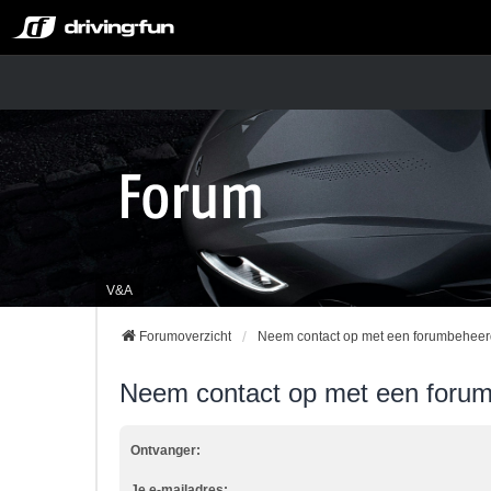
V&A
Forumoverzicht
Neem contact op met een forumbeheer
Neem contact op met een foru
Ontvanger:
Je e-mailadres: