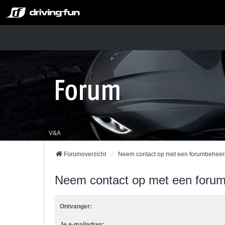
V&A
Forumoverzicht
Neem contact op met een forumbeheer
Neem contact op met een foru
Ontvanger:
Je e-mailadres: