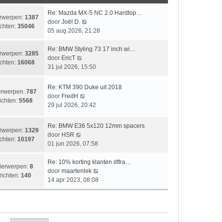
i
t
e
k
c
c
s
b
l
L
Re: Mazda MX-5 NC 2.0 Hardtop…
rwerpen:
1387
h
h
t
e
a
a
B
door
Joël D.
chten:
35046
t
t
e
r
a
a
e
05 aug 2026, 21:28
b
i
t
t
k
e
c
s
s
i
L
Re: BMW Styling 73 17 inch wi…
rwerpen:
3285
r
h
t
t
j
a
B
door
EricT
chten:
16068
i
t
e
e
k
a
e
31 jul 2026, 15:50
c
b
b
l
t
k
h
e
e
a
s
i
L
Re: KTM 390 Duke uit 2018
rwerpen:
787
t
r
r
a
t
j
a
B
door
FredH
ichten:
5568
i
i
t
e
k
a
e
29 jul 2026, 20:42
c
c
s
b
l
t
k
h
h
t
e
a
s
i
L
Re: BMW E36 5x120 12mm spacers
t
t
e
r
a
rwerpen:
1329
t
j
a
B
door
HSR
b
i
t
chten:
10197
e
k
a
e
01 jun 2026, 07:58
e
c
s
b
l
t
k
r
h
t
e
a
s
i
L
Re: 10% korting klanten dftra…
i
t
e
erwerpen:
8
r
a
t
j
a
B
door
maartenlek
c
b
richten:
140
i
t
e
k
a
e
14 apr 2023, 08:08
h
e
c
s
b
l
t
k
t
r
h
t
e
a
s
i
i
t
e
r
a
t
j
c
b
i
t
e
k
h
e