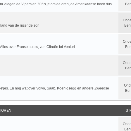
rum vliegen de Vipers en Z06's je om de oren, de Amerikaanse hoek dus.
Ber
Onde
 land van de rijzende zon.
Beri
Onde
 Alles over Franse auto's, van Citroën tot Venturi.
Ber
Onde
Ber
Ond
letjes. En nog wat over Volvo, Saab, Koenigsegg en andere Zweedse
Ber
TOREN
ST
Onde
Beri