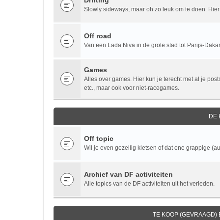
Drifting
Slowly sideways, maar oh zo leuk om te doen. Hier v
Off road
Van een Lada Niva in de grote stad tot Parijs-Dakar.
Games
Alles over games. Hier kun je terecht met al je po
etc., maar ook voor niet-racegames.
DE
Off topic
Wil je even gezellig kletsen of dat ene grappige (au
Archief van DF activiteiten
Alle topics van de DF activiteiten uit het verleden.
TE KOOP (GEVRAAGD)