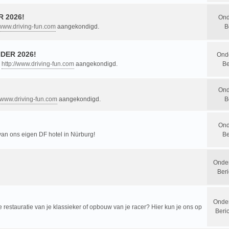
 2026!
Ond
/www.driving-fun.com
aangekondigd.
B
DER 2026!
Ond
n
http://www.driving-fun.com
aangekondigd.
Be
Ond
//www.driving-fun.com
aangekondigd.
B
Ond
 van ons eigen DF hotel in Nürburg!
Be
Onde
Beri
Onde
restauratie van je klassieker of opbouw van je racer? Hier kun je ons op
Beri