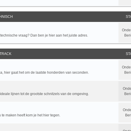
HNISCH
ST
Onde
chnische vraag? Dan ben je hier aan het juiste adres.
Beri
 TRACK
ST
Onde
ca, hier gaat het om de laatste honderden van seconden.
Beri
Onde
ideale lijnen tot de grootste schnitzels van de omgeving.
Ber
Onde
y's te maken heeft kom je het hier tegen.
Ber