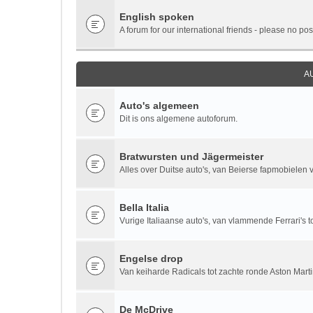
English spoken
A forum for our international friends - please no pos
A
Auto's algemeen
Dit is ons algemene autoforum.
Bratwursten und Jägermeister
Alles over Duitse auto's, van Beierse fapmobielen vi
Bella Italia
Vurige Italiaanse auto's, van vlammende Ferrari's to
Engelse drop
Van keiharde Radicals tot zachte ronde Aston Marti
De McDrive