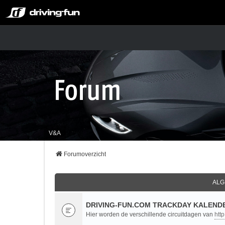
V&A
Forumoverzicht
ALG
DRIVING-FUN.COM TRACKDAY KALENDE
Hier worden de verschillende circuitdagen van
htt