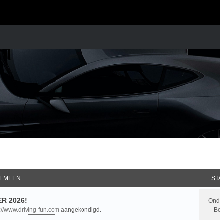
EMEEN
ST
R 2026!
Ond
p://www.driving-fun.com
aangekondigd.
Be