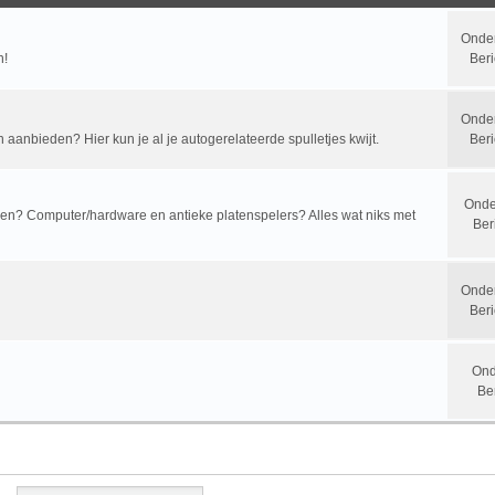
Onde
n!
Beri
Onde
n aanbieden? Hier kun je al je autogerelateerde spulletjes kwijt.
Beri
Onde
? Computer/hardware en antieke platenspelers? Alles wat niks met
Ber
Onde
Beri
Ond
Be