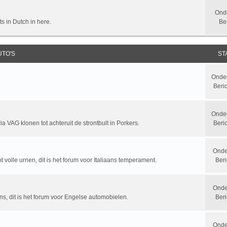
Ond
ts in Dutch in here.
Be
UTO'S
ST
Onde
Beri
Onde
a VAG klonen tot achteruit de strontbult in Porkers.
Beri
Onde
t volle urnen, dit is het forum voor Italiaans temperament.
Beri
Onde
ns, dit is het forum voor Engelse automobielen.
Beri
Onde