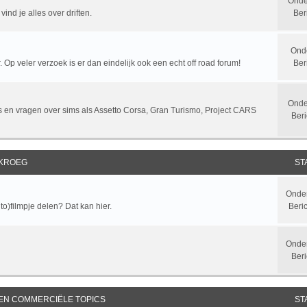
Onde
ind je alles over driften.
Ber
Ond
 Op veler verzoek is er dan eindelijk ook een echt off road forum!
Ber
Onde
sts en vragen over sims als Assetto Corsa, Gran Turismo, Project CARS
Beri
 KROEG
ST
Onde
to)filmpje delen? Dat kan hier.
Beri
Onde
Beri
 EN COMMERCIËLE TOPICS
ST