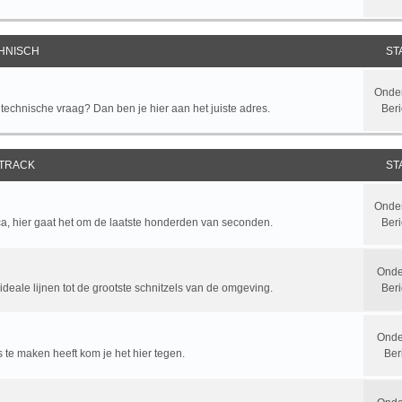
HNISCH
ST
Onde
chnische vraag? Dan ben je hier aan het juiste adres.
Beri
 TRACK
ST
Onde
ca, hier gaat het om de laatste honderden van seconden.
Beri
Onde
ideale lijnen tot de grootste schnitzels van de omgeving.
Ber
Onde
y's te maken heeft kom je het hier tegen.
Ber