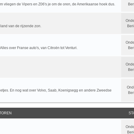
rum vliegen de Vipers en Z06's je om de oren, de Amerikaanse hoek dus.
Ber
Onde
 land van de rijzende zon.
Beri
Onde
 Alles over Franse auto's, van Citroën tot Venturi.
Ber
Onde
Ber
Ond
letjes. En nog wat over Volvo, Saab, Koenigsegg en andere Zweedse
Ber
TOREN
ST
Onde
Beri