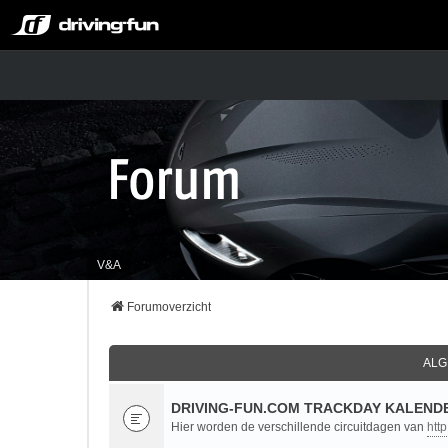
V&A
Forumoverzicht
ALG
DRIVING-FUN.COM TRACKDAY KALENDE
Hier worden de verschillende circuitdagen van
htt