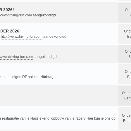
 2026!
Ond
/www.driving-fun.com
aangekondigd.
B
DER 2026!
Ond
n
http://www.driving-fun.com
aangekondigd.
Be
Ond
//www.driving-fun.com
aangekondigd.
B
Ond
 van ons eigen DF hotel in Nürburg!
Be
Onde
Beri
Onde
restauratie van je klassieker of opbouw van je racer? Hier kun je ons op
Beri