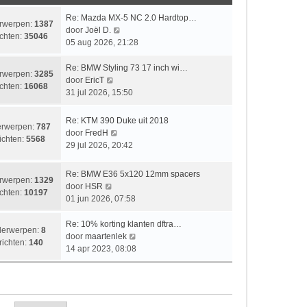
i
t
e
k
c
c
s
b
l
L
Re: Mazda MX-5 NC 2.0 Hardtop…
rwerpen:
1387
h
h
t
e
a
a
B
door
Joël D.
chten:
35046
t
t
e
r
a
a
e
05 aug 2026, 21:28
b
i
t
t
k
e
c
s
s
i
L
Re: BMW Styling 73 17 inch wi…
rwerpen:
3285
r
h
t
t
j
a
B
door
EricT
chten:
16068
i
t
e
e
k
a
e
31 jul 2026, 15:50
c
b
b
l
t
k
h
e
e
a
s
i
L
Re: KTM 390 Duke uit 2018
rwerpen:
787
t
r
r
a
t
j
a
B
door
FredH
ichten:
5568
i
i
t
e
k
a
e
29 jul 2026, 20:42
c
c
s
b
l
t
k
h
h
t
e
a
s
i
L
Re: BMW E36 5x120 12mm spacers
t
t
e
r
a
rwerpen:
1329
t
j
a
B
door
HSR
b
i
t
chten:
10197
e
k
a
e
01 jun 2026, 07:58
e
c
s
b
l
t
k
r
h
t
e
a
s
i
L
Re: 10% korting klanten dftra…
i
t
e
erwerpen:
8
r
a
t
j
a
B
door
maartenlek
c
b
richten:
140
i
t
e
k
a
e
14 apr 2023, 08:08
h
e
c
s
b
l
t
k
t
r
h
t
e
a
s
i
i
t
e
r
a
t
j
c
b
i
t
e
k
h
e