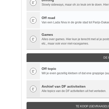
Drifting
Slowly sideways, maar oh zo leuk om te doen. Hier v
Off road
Van een Lada Niva in de grote stad tot Parijs-Dakar.
Games
Alles over games. Hier kun je terecht met al je po
etc., maar ook voor niet-racegames.
DE
Off topic
Wil je even gezellig kletsen of dat ene grappige (au
Archief van DF activiteiten
Alle topics van de DF activiteiten uit het verleden.
TE KOOP (GEVRAAGD)