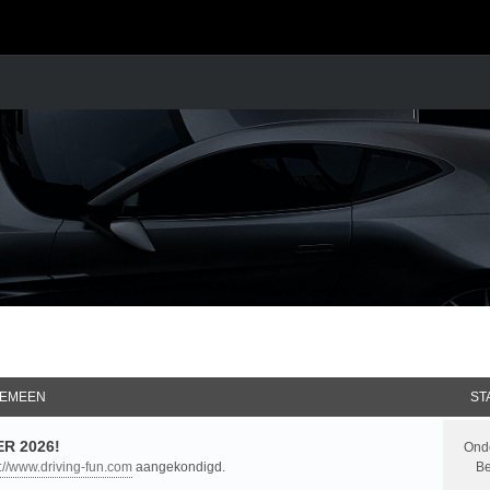
EMEEN
ST
R 2026!
Ond
p://www.driving-fun.com
aangekondigd.
Be