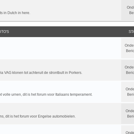
Ond
ts in Dutch in here.
Be
UTO'S
ST
Onde
Beri
Onde
a VAG klonen tot achteruit de strontbult in Porkers.
Beri
Onde
t volle urnen, dit is het forum voor Italiaans temperament.
Beri
Onde
ns, dit is het forum voor Engelse automobielen.
Beri
Onde