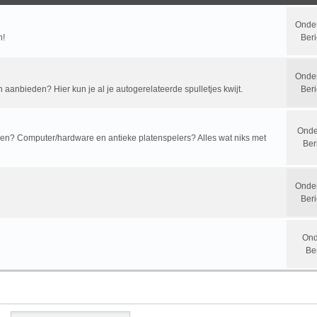
Onde
n!
Beri
Onde
n aanbieden? Hier kun je al je autogerelateerde spulletjes kwijt.
Beri
Onde
? Computer/hardware en antieke platenspelers? Alles wat niks met
Ber
Onde
Beri
Ond
Be