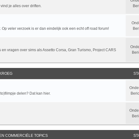
Onde
ind je alles over driften.
Ber
Ond
 Op veler verzoek is er dan eindelijk ook een echt off road forum!
Ber
Onde
sts en vragen over sims als Assetto Corsa, Gran Turismo, Project CARS
Beri
 KROEG
ST
Onde
to)filmpje delen? Dat kan hier.
Beri
Onde
Beri
 EN COMMERCIËLE TOPICS
ST