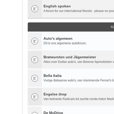
English spoken
A forum for our international friends - please no pos
A
Auto's algemeen
Dit is ons algemene autoforum.
Bratwursten und Jägermeister
Alles over Duitse auto's, van Beierse fapmobielen vi
Bella Italia
Vurige Italiaanse auto's, van vlammende Ferrari's to
Engelse drop
Van keiharde Radicals tot zachte ronde Aston Marti
De McDrive