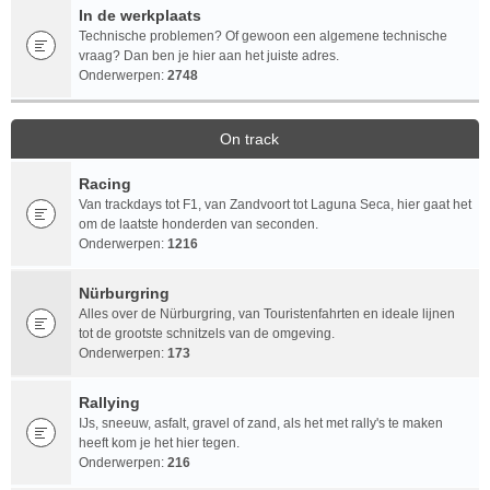
In de werkplaats
Technische problemen? Of gewoon een algemene technische
vraag? Dan ben je hier aan het juiste adres.
Onderwerpen:
2748
On track
Racing
Van trackdays tot F1, van Zandvoort tot Laguna Seca, hier gaat het
om de laatste honderden van seconden.
Onderwerpen:
1216
Nürburgring
Alles over de Nürburgring, van Touristenfahrten en ideale lijnen
tot de grootste schnitzels van de omgeving.
Onderwerpen:
173
Rallying
IJs, sneeuw, asfalt, gravel of zand, als het met rally's te maken
heeft kom je het hier tegen.
Onderwerpen:
216