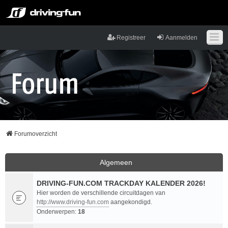
Registreer
Aanmelden
Forumoverzicht
Algemeen
DRIVING-FUN.COM TRACKDAY KALENDER 2026!
Hier worden de verschillende circuitdagen van
http://www.driving-fun.com
aangekondigd.
Onderwerpen:
18