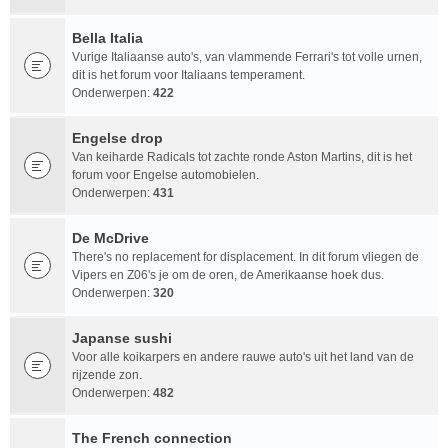
Bella Italia
Vurige Italiaanse auto's, van vlammende Ferrari's tot volle urnen,
dit is het forum voor Italiaans temperament.
Onderwerpen:
422
Engelse drop
Van keiharde Radicals tot zachte ronde Aston Martins, dit is het
forum voor Engelse automobielen.
Onderwerpen:
431
De McDrive
There's no replacement for displacement. In dit forum vliegen de
Vipers en Z06's je om de oren, de Amerikaanse hoek dus.
Onderwerpen:
320
Japanse sushi
Voor alle koikarpers en andere rauwe auto's uit het land van de
rijzende zon.
Onderwerpen:
482
The French connection