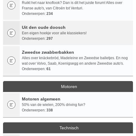
Ruikt het naar knoflook? Dan is dit het juiste forum! Alles over
Franse auto's, van Citroën tot Venturi.
Onderwerpen:
234
Uit den oude doosch
Een eigen hoekje voor alle klassiekers!
Onderwerpen:
297
Zweedse zwabberbakken
Alles over knäckebröd, Madeleine en Zweedse balletjes. En nog
wat over Volvo, Saab, Koenigsegg en andere Zweedse auto's.
Onderwerpen:
61
Motoren
Motoren algemeen
50% van de wielen, 200% driving fun?
Onderwerpen:
338
Technisch