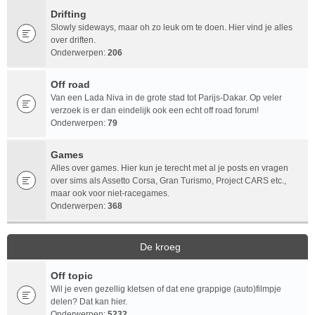
Drifting
Slowly sideways, maar oh zo leuk om te doen. Hier vind je alles
over driften.
Onderwerpen:
206
Off road
Van een Lada Niva in de grote stad tot Parijs-Dakar. Op veler
verzoek is er dan eindelijk ook een echt off road forum!
Onderwerpen:
79
Games
Alles over games. Hier kun je terecht met al je posts en vragen
over sims als Assetto Corsa, Gran Turismo, Project CARS etc.,
maar ook voor niet-racegames.
Onderwerpen:
368
De kroeg
Off topic
Wil je even gezellig kletsen of dat ene grappige (auto)filmpje
delen? Dat kan hier.
Onderwerpen:
5232