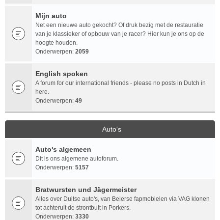
Mijn auto
Net een nieuwe auto gekocht? Of druk bezig met de restauratie
van je klassieker of opbouw van je racer? Hier kun je ons op de
hoogte houden.
Onderwerpen:
2059
English spoken
A forum for our international friends - please no posts in Dutch in
here.
Onderwerpen:
49
Auto's
Auto's algemeen
Dit is ons algemene autoforum.
Onderwerpen:
5157
Bratwursten und Jägermeister
Alles over Duitse auto's, van Beierse fapmobielen via VAG klonen
tot achteruit de strontbult in Porkers.
Onderwerpen:
3330