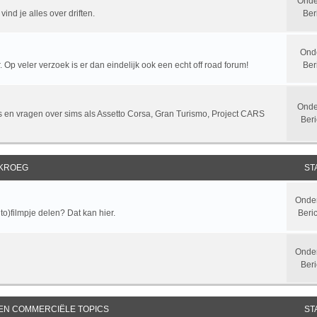
Onde
ind je alles over driften.
Ber
Ond
 Op veler verzoek is er dan eindelijk ook een echt off road forum!
Ber
Onde
sts en vragen over sims als Assetto Corsa, Gran Turismo, Project CARS
Beri
 KROEG
ST
Onde
to)filmpje delen? Dat kan hier.
Beri
Onde
Beri
 EN COMMERCIËLE TOPICS
ST