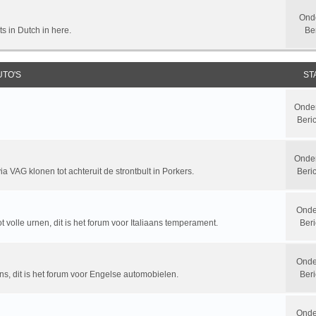
Ond
ts in Dutch in here.
Be
UTO'S
ST
Onde
Beri
Onde
a VAG klonen tot achteruit de strontbult in Porkers.
Beri
Onde
t volle urnen, dit is het forum voor Italiaans temperament.
Beri
Onde
ns, dit is het forum voor Engelse automobielen.
Beri
Onde