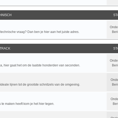
HNISCH
ST
Onde
chnische vraag? Dan ben je hier aan het juiste adres.
Beri
 TRACK
ST
Onde
ca, hier gaat het om de laatste honderden van seconden.
Beri
Onde
ideale lijnen tot de grootste schnitzels van de omgeving.
Ber
Onde
y's te maken heeft kom je het hier tegen.
Ber