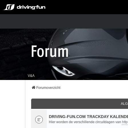
V&A
Forumoverzicht
ALG
DRIVING-FUN.COM TRACKDAY KALENDE
Hier worden de verschillende circuitdagen van
htt