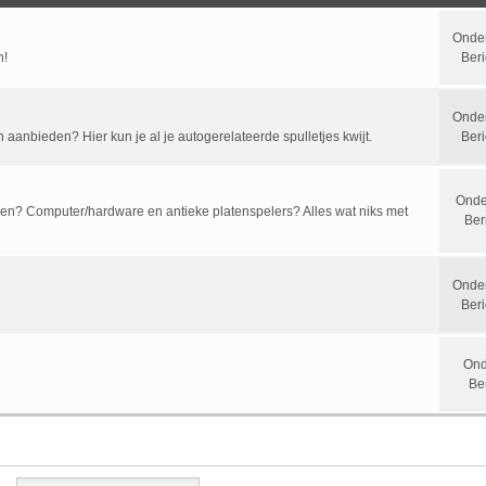
Onde
n!
Beri
Onde
n aanbieden? Hier kun je al je autogerelateerde spulletjes kwijt.
Beri
Onde
? Computer/hardware en antieke platenspelers? Alles wat niks met
Ber
Onde
Beri
Ond
Be