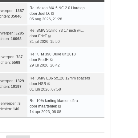
i
t
e
k
c
c
s
b
l
L
Re: Mazda MX-5 NC 2.0 Hardtop…
rwerpen:
1387
h
h
t
e
a
a
B
door
Joël D.
chten:
35046
t
t
e
r
a
a
e
05 aug 2026, 21:28
b
i
t
t
k
e
c
s
s
i
L
Re: BMW Styling 73 17 inch wi…
rwerpen:
3285
r
h
t
t
j
a
B
door
EricT
chten:
16068
i
t
e
e
k
a
e
31 jul 2026, 15:50
c
b
b
l
t
k
h
e
e
a
s
i
L
Re: KTM 390 Duke uit 2018
rwerpen:
787
t
r
r
a
t
j
a
B
door
FredH
ichten:
5568
i
i
t
e
k
a
e
29 jul 2026, 20:42
c
c
s
b
l
t
k
h
h
t
e
a
s
i
L
Re: BMW E36 5x120 12mm spacers
t
t
e
r
a
rwerpen:
1329
t
j
a
B
door
HSR
b
i
t
chten:
10197
e
k
a
e
01 jun 2026, 07:58
e
c
s
b
l
t
k
r
h
t
e
a
s
i
L
Re: 10% korting klanten dftra…
i
t
e
erwerpen:
8
r
a
t
j
a
B
door
maartenlek
c
b
richten:
140
i
t
e
k
a
e
14 apr 2023, 08:08
h
e
c
s
b
l
t
k
t
r
h
t
e
a
s
i
i
t
e
r
a
t
j
c
b
i
t
e
k
h
e