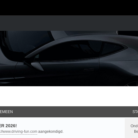
EMEEN
ST
R 2026!
Ond
p://www.driving-fun.com
aangekondigd.
Be