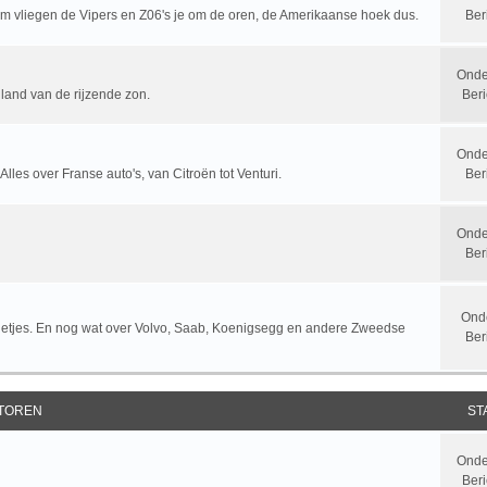
rum vliegen de Vipers en Z06's je om de oren, de Amerikaanse hoek dus.
Ber
Onde
 land van de rijzende zon.
Beri
Onde
 Alles over Franse auto's, van Citroën tot Venturi.
Ber
Onde
Ber
Ond
letjes. En nog wat over Volvo, Saab, Koenigsegg en andere Zweedse
Ber
TOREN
ST
Onde
Beri