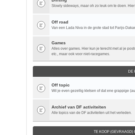
Drifting
Slowly sideways, maar oh zo leuk om te doen. Hier v
Off road
Van een Lada Niva in de grote stad tot Parijs-Dakar.
Games
Alles over games. Hier kun je terecht met al je po
etc., maar ook voor niet-racegames.
DE
Off topic
Wil je even gezellig kletsen of dat ene grappige (au
Archief van DF activiteiten
Alle topics van de DF activiteiten uit het verleden.
TE KOOP (GEVRAAGD)