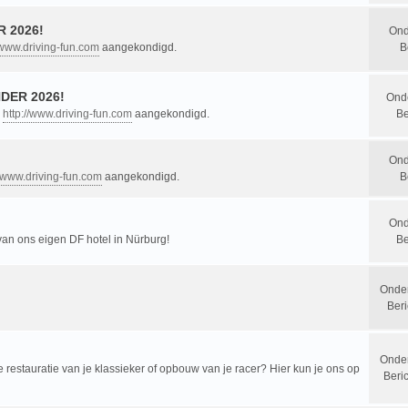
 2026!
Ond
/www.driving-fun.com
aangekondigd.
B
DER 2026!
Ond
n
http://www.driving-fun.com
aangekondigd.
Be
Ond
//www.driving-fun.com
aangekondigd.
B
Ond
 van ons eigen DF hotel in Nürburg!
Be
Onde
Beri
Onde
restauratie van je klassieker of opbouw van je racer? Hier kun je ons op
Beri