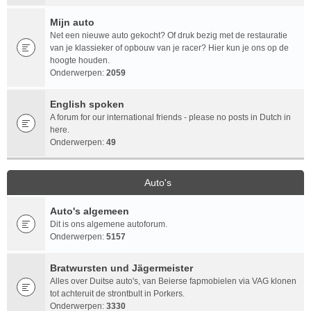
Mijn auto
Net een nieuwe auto gekocht? Of druk bezig met de restauratie
van je klassieker of opbouw van je racer? Hier kun je ons op de
hoogte houden.
Onderwerpen:
2059
English spoken
A forum for our international friends - please no posts in Dutch in
here.
Onderwerpen:
49
Auto's
Auto's algemeen
Dit is ons algemene autoforum.
Onderwerpen:
5157
Bratwursten und Jägermeister
Alles over Duitse auto's, van Beierse fapmobielen via VAG klonen
tot achteruit de strontbult in Porkers.
Onderwerpen:
3330