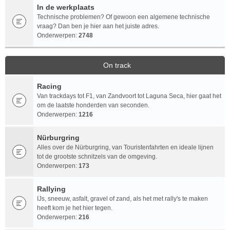
In de werkplaats
Technische problemen? Of gewoon een algemene technische
vraag? Dan ben je hier aan het juiste adres.
Onderwerpen:
2748
On track
Racing
Van trackdays tot F1, van Zandvoort tot Laguna Seca, hier gaat het
om de laatste honderden van seconden.
Onderwerpen:
1216
Nürburgring
Alles over de Nürburgring, van Touristenfahrten en ideale lijnen
tot de grootste schnitzels van de omgeving.
Onderwerpen:
173
Rallying
IJs, sneeuw, asfalt, gravel of zand, als het met rally's te maken
heeft kom je het hier tegen.
Onderwerpen:
216