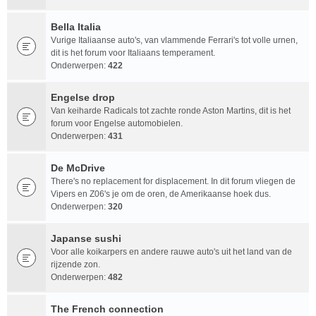
Bella Italia
Vurige Italiaanse auto's, van vlammende Ferrari's tot volle urnen,
dit is het forum voor Italiaans temperament.
Onderwerpen:
422
Engelse drop
Van keiharde Radicals tot zachte ronde Aston Martins, dit is het
forum voor Engelse automobielen.
Onderwerpen:
431
De McDrive
There's no replacement for displacement. In dit forum vliegen de
Vipers en Z06's je om de oren, de Amerikaanse hoek dus.
Onderwerpen:
320
Japanse sushi
Voor alle koikarpers en andere rauwe auto's uit het land van de
rijzende zon.
Onderwerpen:
482
The French connection