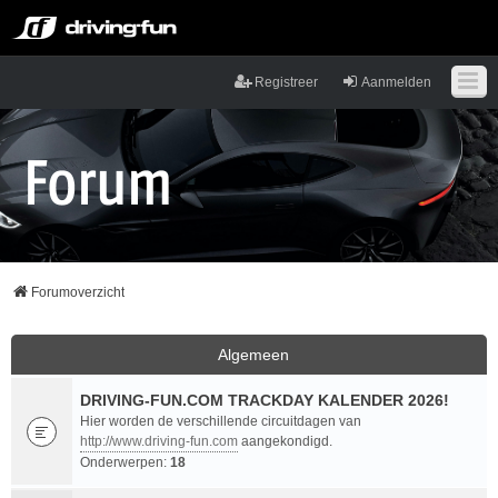
Registreer
Aanmelden
Forumoverzicht
Algemeen
DRIVING-FUN.COM TRACKDAY KALENDER 2026!
Hier worden de verschillende circuitdagen van
http://www.driving-fun.com
aangekondigd.
Onderwerpen:
18