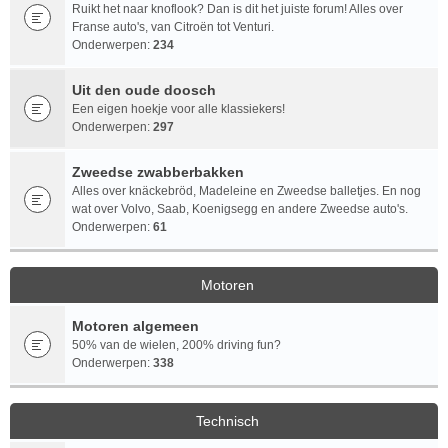
Ruikt het naar knoflook? Dan is dit het juiste forum! Alles over
Franse auto's, van Citroën tot Venturi.
Onderwerpen:
234
Uit den oude doosch
Een eigen hoekje voor alle klassiekers!
Onderwerpen:
297
Zweedse zwabberbakken
Alles over knäckebröd, Madeleine en Zweedse balletjes. En nog
wat over Volvo, Saab, Koenigsegg en andere Zweedse auto's.
Onderwerpen:
61
Motoren
Motoren algemeen
50% van de wielen, 200% driving fun?
Onderwerpen:
338
Technisch