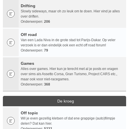
Drifting
Slowly sideways, maar oh zo leuk om te doen. Hier vind je alles
over driften.
Onderwerpen:
206
Off road
Van een Lada Niva in de grote stad tot Parijs-Dakar. Op veler
verzoek is er dan eindelijk ook een echt off road forum!
Onderwerpen:
79
Games
Alles over games. Hier kun je terecht met al je posts en vragen
over sims als Assetto Corsa, Gran Turismo, Project CARS etc.,
maar ook voor niet-racegames.
Onderwerpen:
368
De kroeg
Off topic
Wil je even gezellig kletsen of dat ene grappige (auto)filmpje
delen? Dat kan hier.
Onderwerpen:
5232