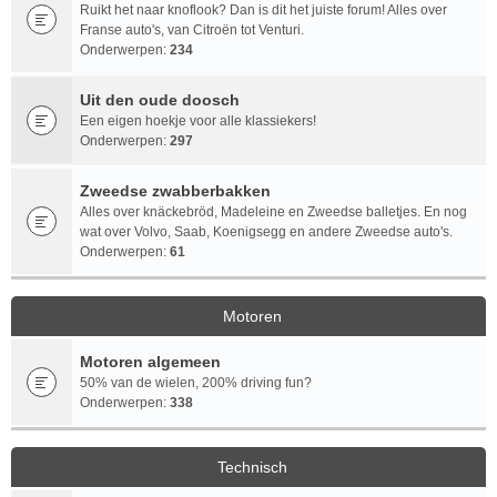
Ruikt het naar knoflook? Dan is dit het juiste forum! Alles over
Franse auto's, van Citroën tot Venturi.
Onderwerpen:
234
Uit den oude doosch
Een eigen hoekje voor alle klassiekers!
Onderwerpen:
297
Zweedse zwabberbakken
Alles over knäckebröd, Madeleine en Zweedse balletjes. En nog
wat over Volvo, Saab, Koenigsegg en andere Zweedse auto's.
Onderwerpen:
61
Motoren
Motoren algemeen
50% van de wielen, 200% driving fun?
Onderwerpen:
338
Technisch