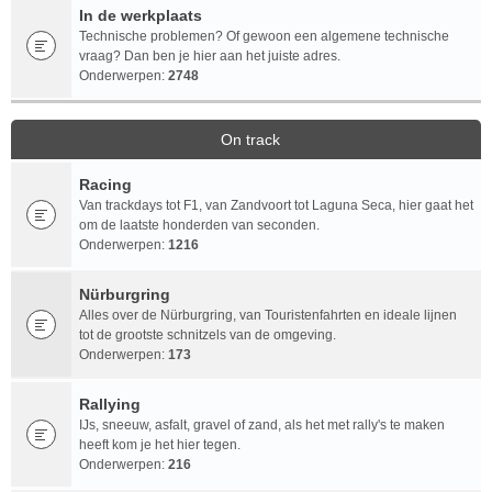
In de werkplaats
Technische problemen? Of gewoon een algemene technische
vraag? Dan ben je hier aan het juiste adres.
Onderwerpen:
2748
On track
Racing
Van trackdays tot F1, van Zandvoort tot Laguna Seca, hier gaat het
om de laatste honderden van seconden.
Onderwerpen:
1216
Nürburgring
Alles over de Nürburgring, van Touristenfahrten en ideale lijnen
tot de grootste schnitzels van de omgeving.
Onderwerpen:
173
Rallying
IJs, sneeuw, asfalt, gravel of zand, als het met rally's te maken
heeft kom je het hier tegen.
Onderwerpen:
216