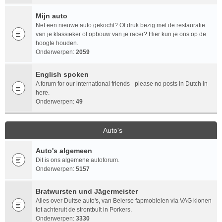
Mijn auto
Net een nieuwe auto gekocht? Of druk bezig met de restauratie
van je klassieker of opbouw van je racer? Hier kun je ons op de
hoogte houden.
Onderwerpen:
2059
English spoken
A forum for our international friends - please no posts in Dutch in
here.
Onderwerpen:
49
Auto's
Auto's algemeen
Dit is ons algemene autoforum.
Onderwerpen:
5157
Bratwursten und Jägermeister
Alles over Duitse auto's, van Beierse fapmobielen via VAG klonen
tot achteruit de strontbult in Porkers.
Onderwerpen:
3330