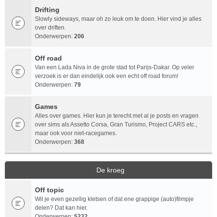
Drifting
Slowly sideways, maar oh zo leuk om te doen. Hier vind je alles
over driften.
Onderwerpen:
206
Off road
Van een Lada Niva in de grote stad tot Parijs-Dakar. Op veler
verzoek is er dan eindelijk ook een echt off road forum!
Onderwerpen:
79
Games
Alles over games. Hier kun je terecht met al je posts en vragen
over sims als Assetto Corsa, Gran Turismo, Project CARS etc.,
maar ook voor niet-racegames.
Onderwerpen:
368
De kroeg
Off topic
Wil je even gezellig kletsen of dat ene grappige (auto)filmpje
delen? Dat kan hier.
Onderwerpen:
5232