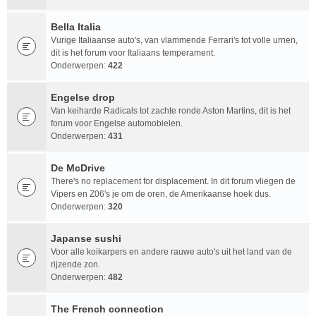
Bella Italia
Vurige Italiaanse auto's, van vlammende Ferrari's tot volle urnen,
dit is het forum voor Italiaans temperament.
Onderwerpen:
422
Engelse drop
Van keiharde Radicals tot zachte ronde Aston Martins, dit is het
forum voor Engelse automobielen.
Onderwerpen:
431
De McDrive
There's no replacement for displacement. In dit forum vliegen de
Vipers en Z06's je om de oren, de Amerikaanse hoek dus.
Onderwerpen:
320
Japanse sushi
Voor alle koikarpers en andere rauwe auto's uit het land van de
rijzende zon.
Onderwerpen:
482
The French connection