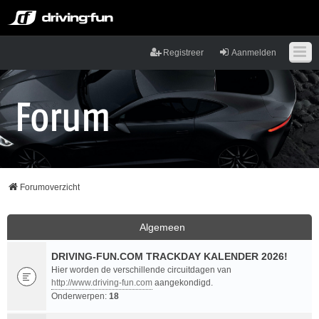
Registreer
Aanmelden
Forumoverzicht
Algemeen
DRIVING-FUN.COM TRACKDAY KALENDER 2026!
Hier worden de verschillende circuitdagen van
http://www.driving-fun.com
aangekondigd.
Onderwerpen:
18