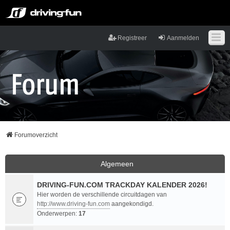
Registreer
Aanmelden
Forumoverzicht
Algemeen
DRIVING-FUN.COM TRACKDAY KALENDER 2026!
Hier worden de verschillende circuitdagen van
http://www.driving-fun.com
aangekondigd.
Onderwerpen:
17