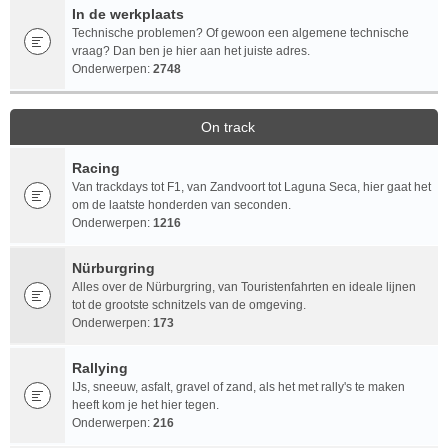
In de werkplaats
Technische problemen? Of gewoon een algemene technische
vraag? Dan ben je hier aan het juiste adres.
Onderwerpen:
2748
On track
Racing
Van trackdays tot F1, van Zandvoort tot Laguna Seca, hier gaat het
om de laatste honderden van seconden.
Onderwerpen:
1216
Nürburgring
Alles over de Nürburgring, van Touristenfahrten en ideale lijnen
tot de grootste schnitzels van de omgeving.
Onderwerpen:
173
Rallying
IJs, sneeuw, asfalt, gravel of zand, als het met rally's te maken
heeft kom je het hier tegen.
Onderwerpen:
216