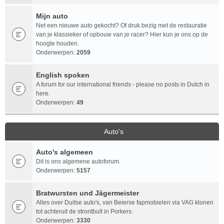
Mijn auto
Net een nieuwe auto gekocht? Of druk bezig met de restauratie
van je klassieker of opbouw van je racer? Hier kun je ons op de
hoogte houden.
Onderwerpen:
2059
English spoken
A forum for our international friends - please no posts in Dutch in
here.
Onderwerpen:
49
Auto's
Auto's algemeen
Dit is ons algemene autoforum.
Onderwerpen:
5157
Bratwursten und Jägermeister
Alles over Duitse auto's, van Beierse fapmobielen via VAG klonen
tot achteruit de strontbult in Porkers.
Onderwerpen:
3330