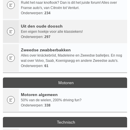
Ruikt het naar knoflook? Dan is dit het juiste forum! Alles over
Franse auto's, van Citroën tot Venturi.
Onderwerpen:
234
Uit den oude doosch
Een eigen hoekje voor alle klassiekers!
Onderwerpen:
297
Zweedse zwabberbakken
Alles over knäckebröd, Madeleine en Zweedse balletjes. En nog
wat over Volvo, Saab, Koenigsegg en andere Zweedse auto's.
Onderwerpen:
61
Motoren
Motoren algemeen
50% van de wielen, 200% driving fun?
Onderwerpen:
338
Technisch