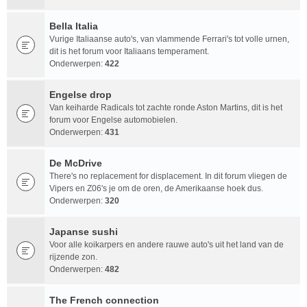
Bella Italia
Vurige Italiaanse auto's, van vlammende Ferrari's tot volle urnen,
dit is het forum voor Italiaans temperament.
Onderwerpen:
422
Engelse drop
Van keiharde Radicals tot zachte ronde Aston Martins, dit is het
forum voor Engelse automobielen.
Onderwerpen:
431
De McDrive
There's no replacement for displacement. In dit forum vliegen de
Vipers en Z06's je om de oren, de Amerikaanse hoek dus.
Onderwerpen:
320
Japanse sushi
Voor alle koikarpers en andere rauwe auto's uit het land van de
rijzende zon.
Onderwerpen:
482
The French connection