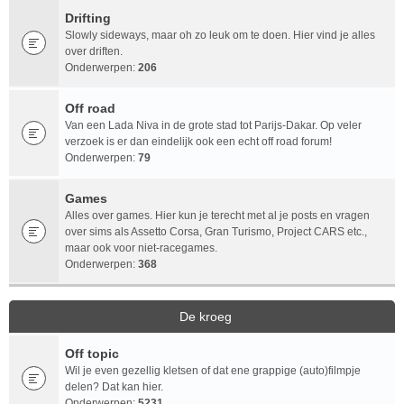
Drifting
Slowly sideways, maar oh zo leuk om te doen. Hier vind je alles
over driften.
Onderwerpen:
206
Off road
Van een Lada Niva in de grote stad tot Parijs-Dakar. Op veler
verzoek is er dan eindelijk ook een echt off road forum!
Onderwerpen:
79
Games
Alles over games. Hier kun je terecht met al je posts en vragen
over sims als Assetto Corsa, Gran Turismo, Project CARS etc.,
maar ook voor niet-racegames.
Onderwerpen:
368
De kroeg
Off topic
Wil je even gezellig kletsen of dat ene grappige (auto)filmpje
delen? Dat kan hier.
Onderwerpen:
5231