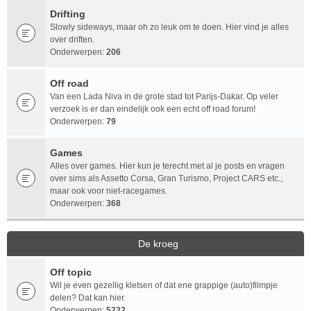
Drifting
Slowly sideways, maar oh zo leuk om te doen. Hier vind je alles
over driften.
Onderwerpen:
206
Off road
Van een Lada Niva in de grote stad tot Parijs-Dakar. Op veler
verzoek is er dan eindelijk ook een echt off road forum!
Onderwerpen:
79
Games
Alles over games. Hier kun je terecht met al je posts en vragen
over sims als Assetto Corsa, Gran Turismo, Project CARS etc.,
maar ook voor niet-racegames.
Onderwerpen:
368
De kroeg
Off topic
Wil je even gezellig kletsen of dat ene grappige (auto)filmpje
delen? Dat kan hier.
Onderwerpen:
5232