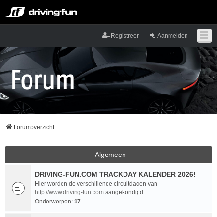
Registreer
Aanmelden
Forumoverzicht
Algemeen
DRIVING-FUN.COM TRACKDAY KALENDER 2026!
Hier worden de verschillende circuitdagen van
http://www.driving-fun.com
aangekondigd.
Onderwerpen:
17