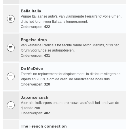
Bella Italia
Vurige Italiaanse auto's, van vlammende Ferrari's tot volle urnen,
dit is het forum voor Italiaans temperament.
Onderwerpen:
422
Engelse drop
Van keiharde Radicals tot zachte ronde Aston Martins, dit is het
forum voor Engelse automobielen.
Onderwerpen:
431
De McDrive
There's no replacement for displacement. In dit forum vliegen de
Vipers en Z06's je om de oren, de Amerikaanse hoek dus.
Onderwerpen:
320
Japanse sushi
Voor alle koikarpers en andere rauwe auto's uit het land van de
rijzende zon.
Onderwerpen:
482
The French connection