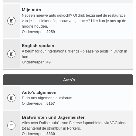
Mijn auto
Net een nieuwe auto gekocht? Of druk bezig met de restauratie
van je klassieker of opbouw van je racer? Hier kun je ons op de
hoogte houden.
Onderwerpen:
2059
English spoken
A forum for our international friends - please no posts in Dutch in
here.
Onderwerpen:
49
Auto's
Auto's algemeen
Dit is ons algemene autoforum.
Onderwerpen:
5157
Bratwursten und Jägermeister
Alles over Duitse auto's, van Beierse fapmobielen via VAG klonen
tot achteruit de strontbult in Porkers.
Onderwerpen:
3330