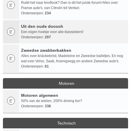
Ruikt het naar knoflook? Dan is dit het juiste forum! Alles over
Franse auto's, van Citroën tot Venturi.
Onderwerpen:
234
Uit den oude doosch
Een eigen hoekje voor alle klassiekers!
Onderwerpen:
297
Zweedse zwabberbakken
Alles over knäckebröd, Madeleine en Zweedse balletjes. En nog
wat over Volvo, Saab, Koenigsegg en andere Zweedse auto's.
Onderwerpen:
61
Motoren
Motoren algemeen
50% van de wielen, 200% driving fun?
Onderwerpen:
338
Technisch