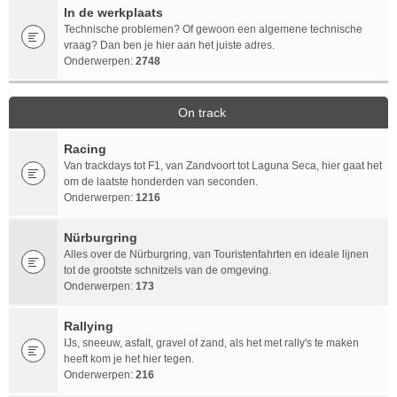
In de werkplaats
Technische problemen? Of gewoon een algemene technische
vraag? Dan ben je hier aan het juiste adres.
Onderwerpen:
2748
On track
Racing
Van trackdays tot F1, van Zandvoort tot Laguna Seca, hier gaat het
om de laatste honderden van seconden.
Onderwerpen:
1216
Nürburgring
Alles over de Nürburgring, van Touristenfahrten en ideale lijnen
tot de grootste schnitzels van de omgeving.
Onderwerpen:
173
Rallying
IJs, sneeuw, asfalt, gravel of zand, als het met rally's te maken
heeft kom je het hier tegen.
Onderwerpen:
216