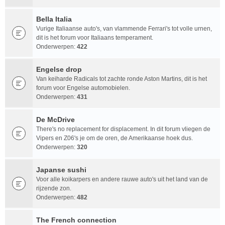
Bella Italia
Vurige Italiaanse auto's, van vlammende Ferrari's tot volle urnen,
dit is het forum voor Italiaans temperament.
Onderwerpen:
422
Engelse drop
Van keiharde Radicals tot zachte ronde Aston Martins, dit is het
forum voor Engelse automobielen.
Onderwerpen:
431
De McDrive
There's no replacement for displacement. In dit forum vliegen de
Vipers en Z06's je om de oren, de Amerikaanse hoek dus.
Onderwerpen:
320
Japanse sushi
Voor alle koikarpers en andere rauwe auto's uit het land van de
rijzende zon.
Onderwerpen:
482
The French connection