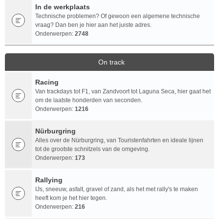
In de werkplaats
Technische problemen? Of gewoon een algemene technische
vraag? Dan ben je hier aan het juiste adres.
Onderwerpen:
2748
On track
Racing
Van trackdays tot F1, van Zandvoort tot Laguna Seca, hier gaat het
om de laatste honderden van seconden.
Onderwerpen:
1216
Nürburgring
Alles over de Nürburgring, van Touristenfahrten en ideale lijnen
tot de grootste schnitzels van de omgeving.
Onderwerpen:
173
Rallying
IJs, sneeuw, asfalt, gravel of zand, als het met rally's te maken
heeft kom je het hier tegen.
Onderwerpen:
216