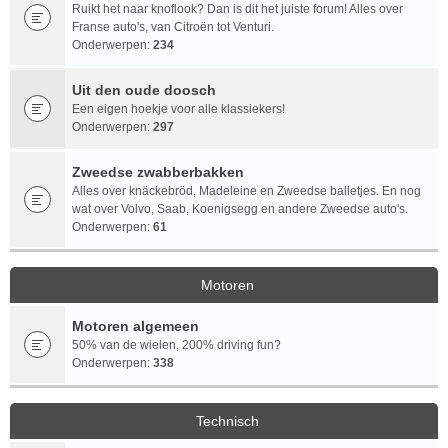
Ruikt het naar knoflook? Dan is dit het juiste forum! Alles over
Franse auto's, van Citroën tot Venturi.
Onderwerpen:
234
Uit den oude doosch
Een eigen hoekje voor alle klassiekers!
Onderwerpen:
297
Zweedse zwabberbakken
Alles over knäckebröd, Madeleine en Zweedse balletjes. En nog
wat over Volvo, Saab, Koenigsegg en andere Zweedse auto's.
Onderwerpen:
61
Motoren
Motoren algemeen
50% van de wielen, 200% driving fun?
Onderwerpen:
338
Technisch