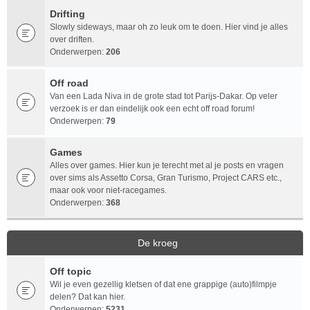
Drifting
Slowly sideways, maar oh zo leuk om te doen. Hier vind je alles
over driften.
Onderwerpen:
206
Off road
Van een Lada Niva in de grote stad tot Parijs-Dakar. Op veler
verzoek is er dan eindelijk ook een echt off road forum!
Onderwerpen:
79
Games
Alles over games. Hier kun je terecht met al je posts en vragen
over sims als Assetto Corsa, Gran Turismo, Project CARS etc.,
maar ook voor niet-racegames.
Onderwerpen:
368
De kroeg
Off topic
Wil je even gezellig kletsen of dat ene grappige (auto)filmpje
delen? Dat kan hier.
Onderwerpen:
5231