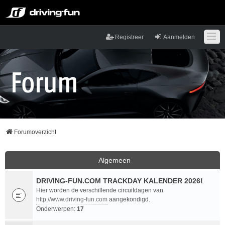
Registreer
Aanmelden
Forumoverzicht
Algemeen
DRIVING-FUN.COM TRACKDAY KALENDER 2026!
Hier worden de verschillende circuitdagen van
http://www.driving-fun.com
aangekondigd.
Onderwerpen:
17