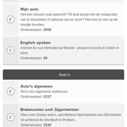
Mijn auto
Net een nieuwe auto gekocht? Of druk bezig met de restauratie
van je klassieker of opbouw van je racer? Hier kun je ons op de
hoogte houden.
Onderwerpen:
2059
English spoken
A forum for our international friends - please no posts in Dutch in
here.
Onderwerpen:
49
Auto's
Auto's algemeen
Dit is ons algemene autoforum.
Onderwerpen:
5157
Bratwursten und Jägermeister
Alles over Duitse auto's, van Beierse fapmobielen via VAG klonen
tot achteruit de strontbult in Porkers.
Onderwerpen:
3330