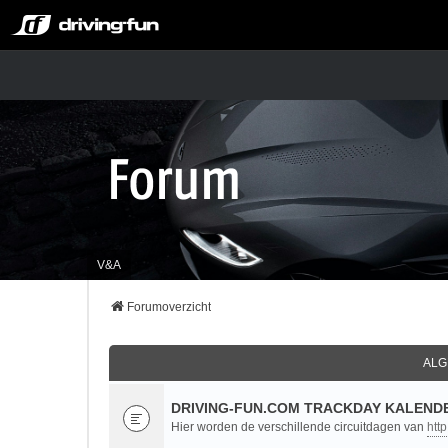
V&A
Forumoverzicht
ALG
DRIVING-FUN.COM TRACKDAY KALENDE
Hier worden de verschillende circuitdagen van
htt