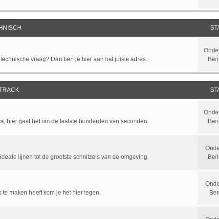
HNISCH
ST
Onde
chnische vraag? Dan ben je hier aan het juiste adres.
Beri
 TRACK
ST
Onde
ca, hier gaat het om de laatste honderden van seconden.
Beri
Onde
ideale lijnen tot de grootste schnitzels van de omgeving.
Ber
Onde
y's te maken heeft kom je het hier tegen.
Ber