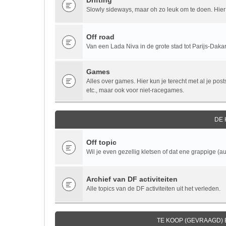
Drifting
Slowly sideways, maar oh zo leuk om te doen. Hier v
Off road
Van een Lada Niva in de grote stad tot Parijs-Dakar.
Games
Alles over games. Hier kun je terecht met al je po
etc., maar ook voor niet-racegames.
DE
Off topic
Wil je even gezellig kletsen of dat ene grappige (au
Archief van DF activiteiten
Alle topics van de DF activiteiten uit het verleden.
TE KOOP (GEVRAAGD)