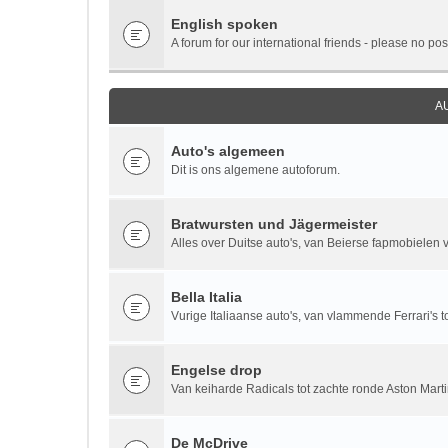
English spoken
A forum for our international friends - please no pos
A
Auto's algemeen
Dit is ons algemene autoforum.
Bratwursten und Jägermeister
Alles over Duitse auto's, van Beierse fapmobielen vi
Bella Italia
Vurige Italiaanse auto's, van vlammende Ferrari's to
Engelse drop
Van keiharde Radicals tot zachte ronde Aston Marti
De McDrive