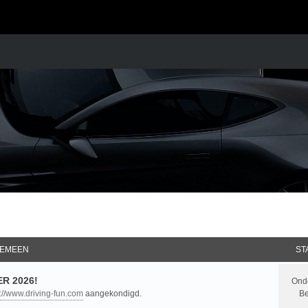
EMEEN
ST
R 2026!
Ond
p://www.driving-fun.com
aangekondigd.
Be