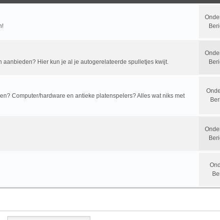
Onde
n!
Beri
Onde
n aanbieden? Hier kun je al je autogerelateerde spulletjes kwijt.
Beri
Onde
? Computer/hardware en antieke platenspelers? Alles wat niks met
Ber
Onde
Beri
Ond
Be