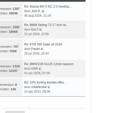
i
t
e
k
c
c
s
b
l
L
Re: Mazda MX-5 NC 2.0 Hardtop…
rwerpen:
1387
h
h
t
e
a
a
B
door
Joël D.
chten:
35046
t
t
e
r
a
a
e
05 aug 2026, 21:28
b
i
t
t
k
e
c
s
s
i
L
Re: BMW Styling 73 17 inch wi…
rwerpen:
3285
r
h
t
t
j
a
B
door
EricT
chten:
16068
i
t
e
e
k
a
e
31 jul 2026, 15:50
c
b
b
l
t
k
h
e
e
a
s
i
L
Re: KTM 390 Duke uit 2018
rwerpen:
787
t
r
r
a
t
j
a
B
door
FredH
ichten:
5568
i
i
t
e
k
a
e
29 jul 2026, 20:42
c
c
s
b
l
t
k
h
h
t
e
a
s
i
L
Re: BMW E36 5x120 12mm spacers
t
t
e
r
a
rwerpen:
1329
t
j
a
B
door
HSR
b
i
t
chten:
10197
e
k
a
e
01 jun 2026, 07:58
e
c
s
b
l
t
k
r
h
t
e
a
s
i
L
Re: 10% korting klanten dftra…
i
t
e
erwerpen:
8
r
a
t
j
a
B
door
maartenlek
c
b
richten:
140
i
t
e
k
a
e
14 apr 2023, 08:08
h
e
c
s
b
l
t
k
t
r
h
t
e
a
s
i
i
t
e
r
a
t
j
c
b
i
t
e
k
h
e