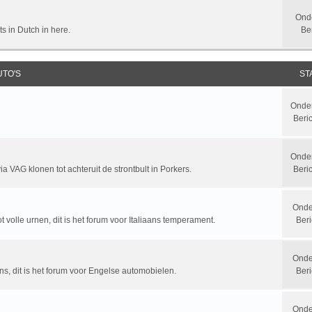
Ond
ts in Dutch in here.
Be
UTO'S
ST
Onde
Beri
Onde
a VAG klonen tot achteruit de strontbult in Porkers.
Beri
Onde
t volle urnen, dit is het forum voor Italiaans temperament.
Beri
Onde
ns, dit is het forum voor Engelse automobielen.
Beri
Onde