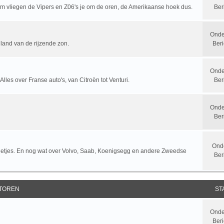
rum vliegen de Vipers en Z06's je om de oren, de Amerikaanse hoek dus.
Ber
Onde
 land van de rijzende zon.
Beri
Onde
 Alles over Franse auto's, van Citroën tot Venturi.
Ber
Onde
Ber
Ond
letjes. En nog wat over Volvo, Saab, Koenigsegg en andere Zweedse
Ber
TOREN
ST
Onde
Beri