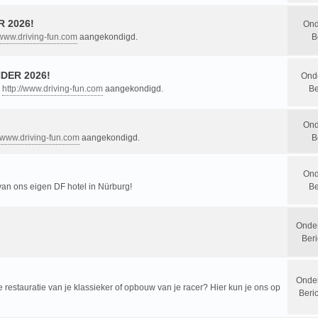
 2026!
Ond
/www.driving-fun.com
aangekondigd.
B
DER 2026!
Ond
n
http://www.driving-fun.com
aangekondigd.
Be
Ond
//www.driving-fun.com
aangekondigd.
B
Ond
 van ons eigen DF hotel in Nürburg!
Be
Onde
Beri
Onde
restauratie van je klassieker of opbouw van je racer? Hier kun je ons op
Beri