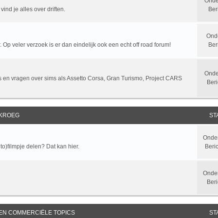
Onde
ind je alles over driften.
Ber
Ond
 Op veler verzoek is er dan eindelijk ook een echt off road forum!
Ber
Onde
sts en vragen over sims als Assetto Corsa, Gran Turismo, Project CARS
Beri
 KROEG
ST
Onde
to)filmpje delen? Dat kan hier.
Beri
Onde
Beri
 EN COMMERCIËLE TOPICS
ST