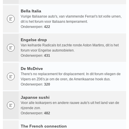
Bella Italia
Vurige Italiaanse auto's, van vlammende Ferrari's tot volle urnen,
dit is het forum voor Italiaans temperament.
Onderwerpen:
422
Engelse drop
Van keiharde Radicals tot zachte ronde Aston Martins, dit is het
forum voor Engelse automobielen.
Onderwerpen:
431
De McDrive
There's no replacement for displacement. In dit forum vliegen de
Vipers en Z06's je om de oren, de Amerikaanse hoek dus.
Onderwerpen:
320
Japanse sushi
Voor alle koikarpers en andere rauwe auto's uit het land van de
rijzende zon.
Onderwerpen:
482
The French connection