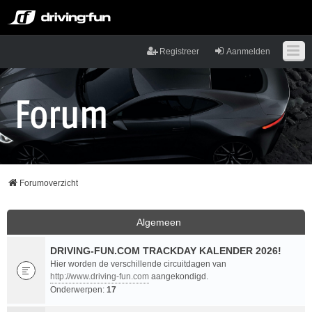
Registreer
Aanmelden
Forumoverzicht
Algemeen
DRIVING-FUN.COM TRACKDAY KALENDER 2026!
Hier worden de verschillende circuitdagen van
http://www.driving-fun.com
aangekondigd.
Onderwerpen:
17