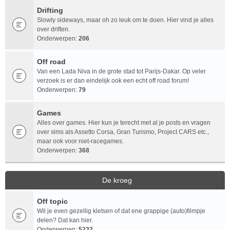
Drifting
Slowly sideways, maar oh zo leuk om te doen. Hier vind je alles
over driften.
Onderwerpen:
206
Off road
Van een Lada Niva in de grote stad tot Parijs-Dakar. Op veler
verzoek is er dan eindelijk ook een echt off road forum!
Onderwerpen:
79
Games
Alles over games. Hier kun je terecht met al je posts en vragen
over sims als Assetto Corsa, Gran Turismo, Project CARS etc.,
maar ook voor niet-racegames.
Onderwerpen:
368
De kroeg
Off topic
Wil je even gezellig kletsen of dat ene grappige (auto)filmpje
delen? Dat kan hier.
Onderwerpen:
5232