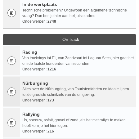
In de werkplaats
Technische problemen? Of gewoon een algemene technische
vraag? Dan ben je hier aan het juiste adres.
Onderwerpen:
2748
On track
Racing
Van trackdays tot F1, van Zandvoort tot Laguna Seca, hier gaat het
om de laatste honderden van seconden.
Onderwerpen:
1216
Nürburgring
Alles over de Nürburgring, van Touristenfahrten en ideale lijnen
tot de grootste schnitzels van de omgeving.
Onderwerpen:
173
Rallying
IJs, sneeuw, asfalt, gravel of zand, als het met rally's te maken
heeft kom je het hier tegen.
Onderwerpen:
216