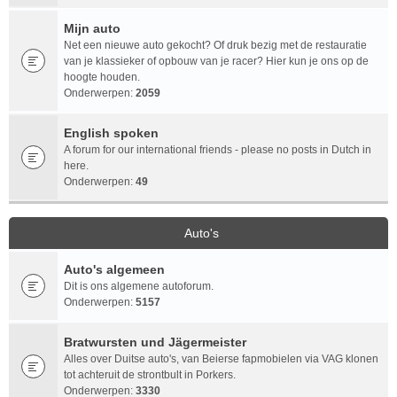
Mijn auto
Net een nieuwe auto gekocht? Of druk bezig met de restauratie
van je klassieker of opbouw van je racer? Hier kun je ons op de
hoogte houden.
Onderwerpen:
2059
English spoken
A forum for our international friends - please no posts in Dutch in
here.
Onderwerpen:
49
Auto's
Auto's algemeen
Dit is ons algemene autoforum.
Onderwerpen:
5157
Bratwursten und Jägermeister
Alles over Duitse auto's, van Beierse fapmobielen via VAG klonen
tot achteruit de strontbult in Porkers.
Onderwerpen:
3330