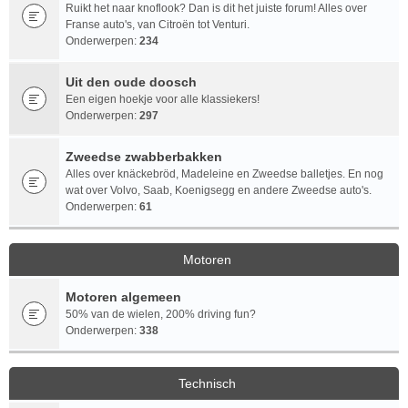
Ruikt het naar knoflook? Dan is dit het juiste forum! Alles over
Franse auto's, van Citroën tot Venturi.
Onderwerpen:
234
Uit den oude doosch
Een eigen hoekje voor alle klassiekers!
Onderwerpen:
297
Zweedse zwabberbakken
Alles over knäckebröd, Madeleine en Zweedse balletjes. En nog
wat over Volvo, Saab, Koenigsegg en andere Zweedse auto's.
Onderwerpen:
61
Motoren
Motoren algemeen
50% van de wielen, 200% driving fun?
Onderwerpen:
338
Technisch