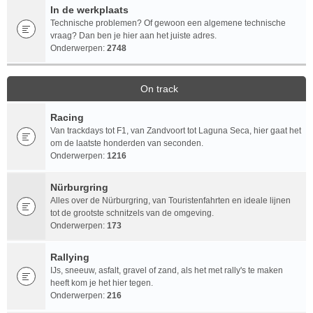
In de werkplaats
Technische problemen? Of gewoon een algemene technische
vraag? Dan ben je hier aan het juiste adres.
Onderwerpen:
2748
On track
Racing
Van trackdays tot F1, van Zandvoort tot Laguna Seca, hier gaat het
om de laatste honderden van seconden.
Onderwerpen:
1216
Nürburgring
Alles over de Nürburgring, van Touristenfahrten en ideale lijnen
tot de grootste schnitzels van de omgeving.
Onderwerpen:
173
Rallying
IJs, sneeuw, asfalt, gravel of zand, als het met rally's te maken
heeft kom je het hier tegen.
Onderwerpen:
216