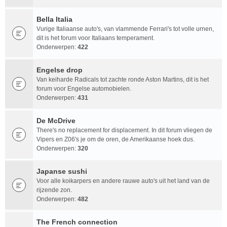
Bella Italia
Vurige Italiaanse auto's, van vlammende Ferrari's tot volle urnen,
dit is het forum voor Italiaans temperament.
Onderwerpen:
422
Engelse drop
Van keiharde Radicals tot zachte ronde Aston Martins, dit is het
forum voor Engelse automobielen.
Onderwerpen:
431
De McDrive
There's no replacement for displacement. In dit forum vliegen de
Vipers en Z06's je om de oren, de Amerikaanse hoek dus.
Onderwerpen:
320
Japanse sushi
Voor alle koikarpers en andere rauwe auto's uit het land van de
rijzende zon.
Onderwerpen:
482
The French connection