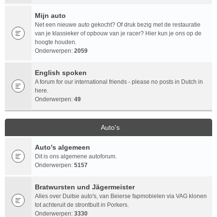
Mijn auto
Net een nieuwe auto gekocht? Of druk bezig met de restauratie
van je klassieker of opbouw van je racer? Hier kun je ons op de
hoogte houden.
Onderwerpen:
2059
English spoken
A forum for our international friends - please no posts in Dutch in
here.
Onderwerpen:
49
Auto's
Auto's algemeen
Dit is ons algemene autoforum.
Onderwerpen:
5157
Bratwursten und Jägermeister
Alles over Duitse auto's, van Beierse fapmobielen via VAG klonen
tot achteruit de strontbult in Porkers.
Onderwerpen:
3330