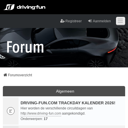
Registreer
Aanmelden
Forumoverzicht
Algemeen
DRIVING-FUN.COM TRACKDAY KALENDER 2026!
Hier worden de verschillende circuitdagen van
http://www.driving-fun.com
aangekondigd.
Onderwerpen:
17