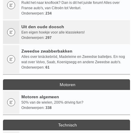
Ruikt het naar knoflook? Dan is dit het juiste forum! Alles over
Franse auto's, van Citroën tot Venturi.
Onderwerpen:
234
Uit den oude doosch
Een eigen hoekje voor alle klassiekers!
Onderwerpen:
297
Zweedse zwabberbakken
Alles over knäckebröd, Madeleine en Zweedse balletjes. En nog
wat over Volvo, Saab, Koenigsegg en andere Zweedse auto's.
Onderwerpen:
61
Motoren
Motoren algemeen
50% van de wielen, 200% driving fun?
Onderwerpen:
338
Technisch