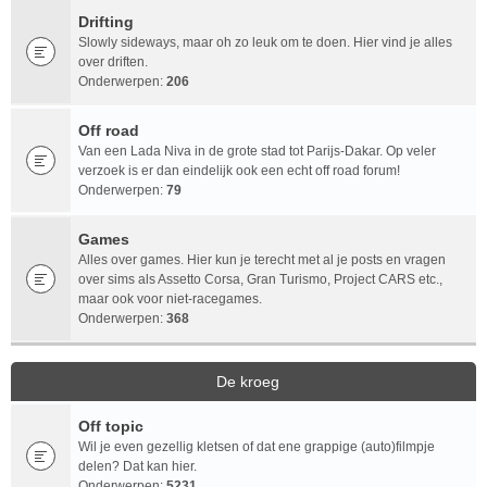
Drifting
Slowly sideways, maar oh zo leuk om te doen. Hier vind je alles
over driften.
Onderwerpen:
206
Off road
Van een Lada Niva in de grote stad tot Parijs-Dakar. Op veler
verzoek is er dan eindelijk ook een echt off road forum!
Onderwerpen:
79
Games
Alles over games. Hier kun je terecht met al je posts en vragen
over sims als Assetto Corsa, Gran Turismo, Project CARS etc.,
maar ook voor niet-racegames.
Onderwerpen:
368
De kroeg
Off topic
Wil je even gezellig kletsen of dat ene grappige (auto)filmpje
delen? Dat kan hier.
Onderwerpen:
5231