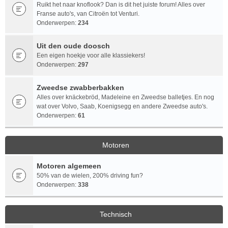
Ruikt het naar knoflook? Dan is dit het juiste forum! Alles over
Franse auto's, van Citroën tot Venturi.
Onderwerpen:
234
Uit den oude doosch
Een eigen hoekje voor alle klassiekers!
Onderwerpen:
297
Zweedse zwabberbakken
Alles over knäckebröd, Madeleine en Zweedse balletjes. En nog
wat over Volvo, Saab, Koenigsegg en andere Zweedse auto's.
Onderwerpen:
61
Motoren
Motoren algemeen
50% van de wielen, 200% driving fun?
Onderwerpen:
338
Technisch