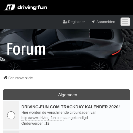
Registreer
Aanmelden
Forumoverzicht
Algemeen
DRIVING-FUN.COM TRACKDAY KALENDER 2026!
Hier worden de verschillende circuitdagen van
http://www.driving-fun.com
aangekondigd.
Onderwerpen:
18