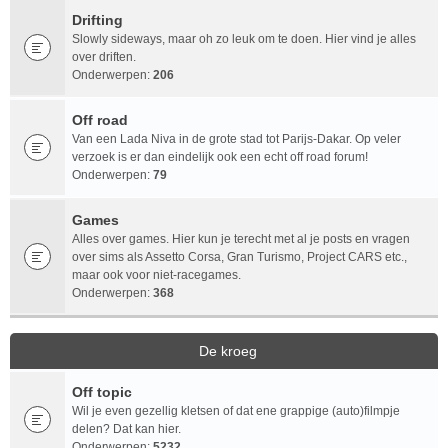
Drifting
Slowly sideways, maar oh zo leuk om te doen. Hier vind je alles
over driften.
Onderwerpen:
206
Off road
Van een Lada Niva in de grote stad tot Parijs-Dakar. Op veler
verzoek is er dan eindelijk ook een echt off road forum!
Onderwerpen:
79
Games
Alles over games. Hier kun je terecht met al je posts en vragen
over sims als Assetto Corsa, Gran Turismo, Project CARS etc.,
maar ook voor niet-racegames.
Onderwerpen:
368
De kroeg
Off topic
Wil je even gezellig kletsen of dat ene grappige (auto)filmpje
delen? Dat kan hier.
Onderwerpen:
5232