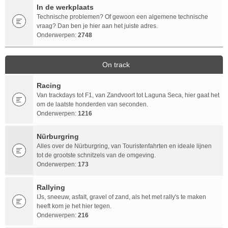
In de werkplaats
Technische problemen? Of gewoon een algemene technische
vraag? Dan ben je hier aan het juiste adres.
Onderwerpen:
2748
On track
Racing
Van trackdays tot F1, van Zandvoort tot Laguna Seca, hier gaat het
om de laatste honderden van seconden.
Onderwerpen:
1216
Nürburgring
Alles over de Nürburgring, van Touristenfahrten en ideale lijnen
tot de grootste schnitzels van de omgeving.
Onderwerpen:
173
Rallying
IJs, sneeuw, asfalt, gravel of zand, als het met rally's te maken
heeft kom je het hier tegen.
Onderwerpen:
216