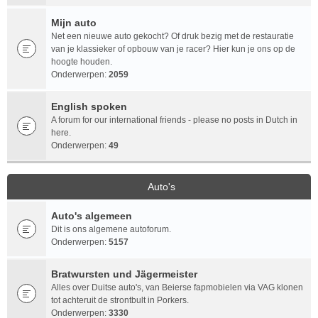
Mijn auto
Net een nieuwe auto gekocht? Of druk bezig met de restauratie
van je klassieker of opbouw van je racer? Hier kun je ons op de
hoogte houden.
Onderwerpen:
2059
English spoken
A forum for our international friends - please no posts in Dutch in
here.
Onderwerpen:
49
Auto's
Auto's algemeen
Dit is ons algemene autoforum.
Onderwerpen:
5157
Bratwursten und Jägermeister
Alles over Duitse auto's, van Beierse fapmobielen via VAG klonen
tot achteruit de strontbult in Porkers.
Onderwerpen:
3330