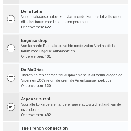
Bella Italia
Vurige Italiaanse auto's, van vlammende Ferrari's tot volle urnen,
dit is het forum voor Italiaans temperament.
Onderwerpen:
422
Engelse drop
Van keiharde Radicals tot zachte ronde Aston Martins, dit is het
forum voor Engelse automobielen.
Onderwerpen:
431
De McDrive
There's no replacement for displacement. In dit forum vliegen de
Vipers en Z06's je om de oren, de Amerikaanse hoek dus.
Onderwerpen:
320
Japanse sushi
Voor alle koikarpers en andere rauwe auto's uit het land van de
rijzende zon.
Onderwerpen:
482
The French connection