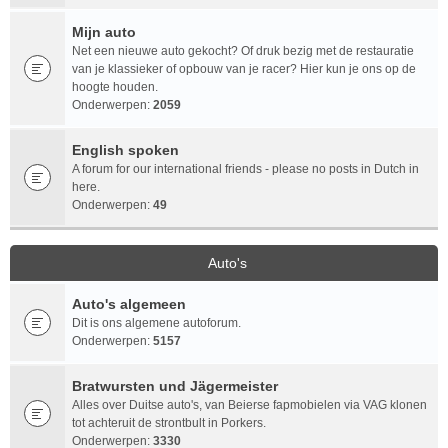
Mijn auto
Net een nieuwe auto gekocht? Of druk bezig met de restauratie
van je klassieker of opbouw van je racer? Hier kun je ons op de
hoogte houden.
Onderwerpen:
2059
English spoken
A forum for our international friends - please no posts in Dutch in
here.
Onderwerpen:
49
Auto's
Auto's algemeen
Dit is ons algemene autoforum.
Onderwerpen:
5157
Bratwursten und Jägermeister
Alles over Duitse auto's, van Beierse fapmobielen via VAG klonen
tot achteruit de strontbult in Porkers.
Onderwerpen:
3330