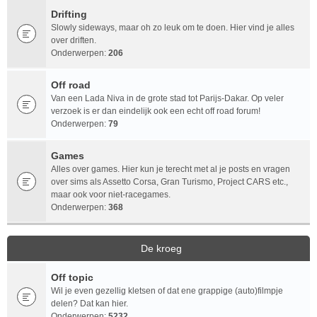
Drifting
Slowly sideways, maar oh zo leuk om te doen. Hier vind je alles
over driften.
Onderwerpen:
206
Off road
Van een Lada Niva in de grote stad tot Parijs-Dakar. Op veler
verzoek is er dan eindelijk ook een echt off road forum!
Onderwerpen:
79
Games
Alles over games. Hier kun je terecht met al je posts en vragen
over sims als Assetto Corsa, Gran Turismo, Project CARS etc.,
maar ook voor niet-racegames.
Onderwerpen:
368
De kroeg
Off topic
Wil je even gezellig kletsen of dat ene grappige (auto)filmpje
delen? Dat kan hier.
Onderwerpen:
5232