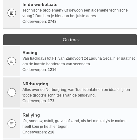
In de werkplaats
Technische problemen? Of gewoon een algemene technische
vraag? Dan ben je hier aan het juiste adres.
Onderwerpen:
2748
On track
Racing
Van trackdays tot F1, van Zandvoort tot Laguna Seca, hier gaat het
om de laatste honderden van seconden.
Onderwerpen:
1216
Nürburgring
Alles over de Nürburgring, van Touristenfahrten en ideale lijnen
tot de grootste schnitzels van de omgeving.
Onderwerpen:
173
Rallying
IJs, sneeuw, asfalt, gravel of zand, als het met rally's te maken
heeft kom je het hier tegen.
Onderwerpen:
216