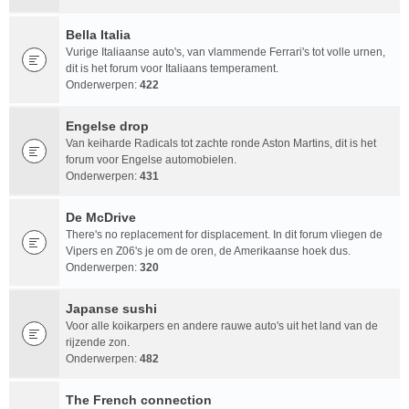
Bella Italia
Vurige Italiaanse auto's, van vlammende Ferrari's tot volle urnen,
dit is het forum voor Italiaans temperament.
Onderwerpen:
422
Engelse drop
Van keiharde Radicals tot zachte ronde Aston Martins, dit is het
forum voor Engelse automobielen.
Onderwerpen:
431
De McDrive
There's no replacement for displacement. In dit forum vliegen de
Vipers en Z06's je om de oren, de Amerikaanse hoek dus.
Onderwerpen:
320
Japanse sushi
Voor alle koikarpers en andere rauwe auto's uit het land van de
rijzende zon.
Onderwerpen:
482
The French connection