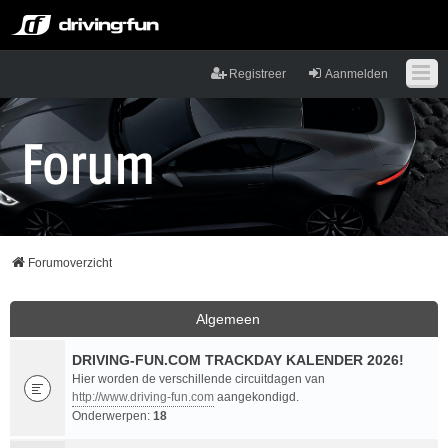
Registreer
Aanmelden
Forumoverzicht
Algemeen
DRIVING-FUN.COM TRACKDAY KALENDER 2026!
Hier worden de verschillende circuitdagen van
http://www.driving-fun.com
aangekondigd.
Onderwerpen:
18