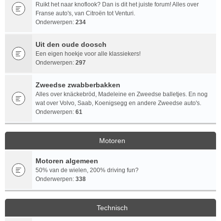
Ruikt het naar knoflook? Dan is dit het juiste forum! Alles over
Franse auto's, van Citroën tot Venturi.
Onderwerpen:
234
Uit den oude doosch
Een eigen hoekje voor alle klassiekers!
Onderwerpen:
297
Zweedse zwabberbakken
Alles over knäckebröd, Madeleine en Zweedse balletjes. En nog
wat over Volvo, Saab, Koenigsegg en andere Zweedse auto's.
Onderwerpen:
61
Motoren
Motoren algemeen
50% van de wielen, 200% driving fun?
Onderwerpen:
338
Technisch