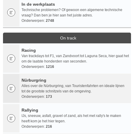
In de werkplaats
Technische problemen? Of gewoon een algemene technische
vraag? Dan ben je hier aan het juiste adres.
Onderwerpen:
2748
On track
Racing
Van trackdays tot F1, van Zandvoort tot Laguna Seca, hier gaat het
om de laatste honderden van seconden.
Onderwerpen:
1216
Nürburgring
Alles over de Nürburgring, van Touristenfahrten en ideale lijnen
tot de grootste schnitzels van de omgeving.
Onderwerpen:
173
Rallying
IJs, sneeuw, asfalt, gravel of zand, als het met rally's te maken
heeft kom je het hier tegen.
Onderwerpen:
216