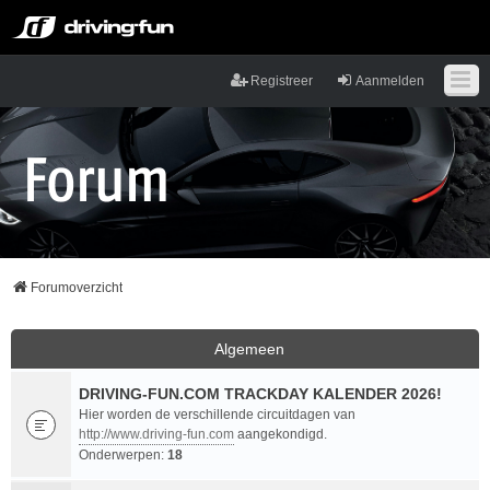
Registreer
Aanmelden
Forumoverzicht
Algemeen
DRIVING-FUN.COM TRACKDAY KALENDER 2026!
Hier worden de verschillende circuitdagen van
http://www.driving-fun.com
aangekondigd.
Onderwerpen:
18