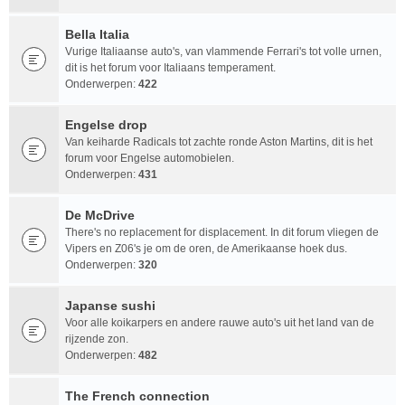
Bella Italia
Vurige Italiaanse auto's, van vlammende Ferrari's tot volle urnen,
dit is het forum voor Italiaans temperament.
Onderwerpen:
422
Engelse drop
Van keiharde Radicals tot zachte ronde Aston Martins, dit is het
forum voor Engelse automobielen.
Onderwerpen:
431
De McDrive
There's no replacement for displacement. In dit forum vliegen de
Vipers en Z06's je om de oren, de Amerikaanse hoek dus.
Onderwerpen:
320
Japanse sushi
Voor alle koikarpers en andere rauwe auto's uit het land van de
rijzende zon.
Onderwerpen:
482
The French connection