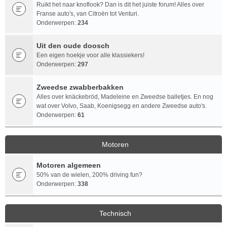
Ruikt het naar knoflook? Dan is dit het juiste forum! Alles over
Franse auto's, van Citroën tot Venturi.
Onderwerpen:
234
Uit den oude doosch
Een eigen hoekje voor alle klassiekers!
Onderwerpen:
297
Zweedse zwabberbakken
Alles over knäckebröd, Madeleine en Zweedse balletjes. En nog
wat over Volvo, Saab, Koenigsegg en andere Zweedse auto's.
Onderwerpen:
61
Motoren
Motoren algemeen
50% van de wielen, 200% driving fun?
Onderwerpen:
338
Technisch