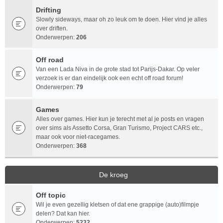
Drifting
Slowly sideways, maar oh zo leuk om te doen. Hier vind je alles
over driften.
Onderwerpen:
206
Off road
Van een Lada Niva in de grote stad tot Parijs-Dakar. Op veler
verzoek is er dan eindelijk ook een echt off road forum!
Onderwerpen:
79
Games
Alles over games. Hier kun je terecht met al je posts en vragen
over sims als Assetto Corsa, Gran Turismo, Project CARS etc.,
maar ook voor niet-racegames.
Onderwerpen:
368
De kroeg
Off topic
Wil je even gezellig kletsen of dat ene grappige (auto)filmpje
delen? Dat kan hier.
Onderwerpen:
5232