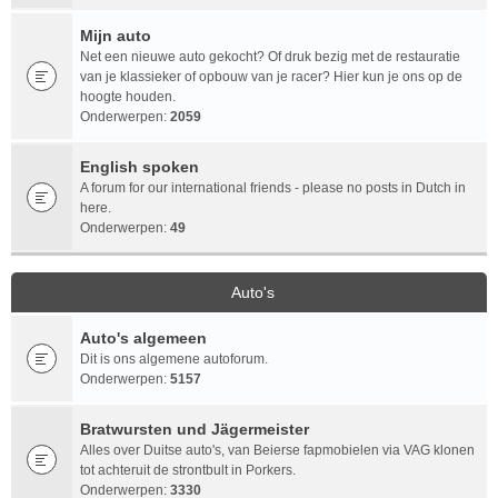
Mijn auto
Net een nieuwe auto gekocht? Of druk bezig met de restauratie
van je klassieker of opbouw van je racer? Hier kun je ons op de
hoogte houden.
Onderwerpen:
2059
English spoken
A forum for our international friends - please no posts in Dutch in
here.
Onderwerpen:
49
Auto's
Auto's algemeen
Dit is ons algemene autoforum.
Onderwerpen:
5157
Bratwursten und Jägermeister
Alles over Duitse auto's, van Beierse fapmobielen via VAG klonen
tot achteruit de strontbult in Porkers.
Onderwerpen:
3330