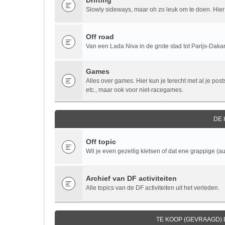
Drifting
Slowly sideways, maar oh zo leuk om te doen. Hier v
Off road
Van een Lada Niva in de grote stad tot Parijs-Dakar.
Games
Alles over games. Hier kun je terecht met al je po
etc., maar ook voor niet-racegames.
DE
Off topic
Wil je even gezellig kletsen of dat ene grappige (au
Archief van DF activiteiten
Alle topics van de DF activiteiten uit het verleden.
TE KOOP (GEVRAAGD)