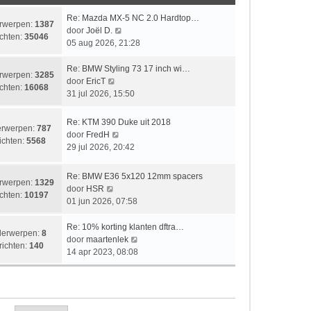
i
t
e
k
c
c
s
b
l
L
Re: Mazda MX-5 NC 2.0 Hardtop…
rwerpen:
1387
h
h
t
e
a
a
B
door
Joël D.
chten:
35046
t
t
e
r
a
a
e
05 aug 2026, 21:28
b
i
t
t
k
e
c
s
s
i
L
Re: BMW Styling 73 17 inch wi…
rwerpen:
3285
r
h
t
t
j
a
B
door
EricT
chten:
16068
i
t
e
e
k
a
e
31 jul 2026, 15:50
c
b
b
l
t
k
h
e
e
a
s
i
L
Re: KTM 390 Duke uit 2018
rwerpen:
787
t
r
r
a
t
j
a
B
door
FredH
ichten:
5568
i
i
t
e
k
a
e
29 jul 2026, 20:42
c
c
s
b
l
t
k
h
h
t
e
a
s
i
L
Re: BMW E36 5x120 12mm spacers
t
t
e
r
a
rwerpen:
1329
t
j
a
B
door
HSR
b
i
t
chten:
10197
e
k
a
e
01 jun 2026, 07:58
e
c
s
b
l
t
k
r
h
t
e
a
s
i
L
Re: 10% korting klanten dftra…
i
t
e
erwerpen:
8
r
a
t
j
a
B
door
maartenlek
c
b
richten:
140
i
t
e
k
a
e
14 apr 2023, 08:08
h
e
c
s
b
l
t
k
t
r
h
t
e
a
s
i
i
t
e
r
a
t
j
c
b
i
t
e
k
h
e