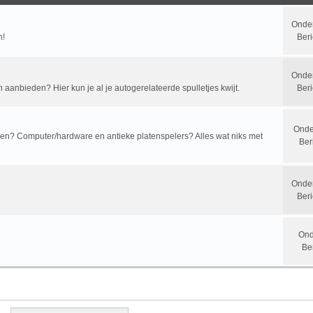
Onde
n!
Beri
Onde
n aanbieden? Hier kun je al je autogerelateerde spulletjes kwijt.
Beri
Onde
? Computer/hardware en antieke platenspelers? Alles wat niks met
Ber
Onde
Beri
Ond
Be