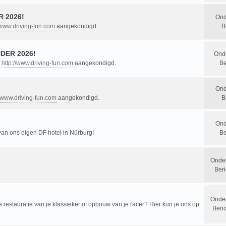
 2026!
Ond
/www.driving-fun.com
aangekondigd.
B
DER 2026!
Ond
n
http://www.driving-fun.com
aangekondigd.
Be
Ond
//www.driving-fun.com
aangekondigd.
B
Ond
 van ons eigen DF hotel in Nürburg!
Be
Onde
Beri
Onde
restauratie van je klassieker of opbouw van je racer? Hier kun je ons op
Beri