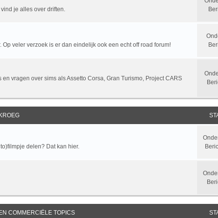
Onde
ind je alles over driften.
Ber
Ond
 Op veler verzoek is er dan eindelijk ook een echt off road forum!
Ber
Onde
sts en vragen over sims als Assetto Corsa, Gran Turismo, Project CARS
Beri
 KROEG
ST
Onde
to)filmpje delen? Dat kan hier.
Beri
Onde
Beri
 EN COMMERCIËLE TOPICS
ST