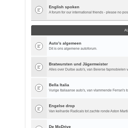
English spoken
A forum for our international friends - please no pos
A
Auto's algemeen
Dit is ons algemene autoforum.
Bratwursten und Jägermeister
Alles over Duitse auto's, van Beierse fapmobielen vi
Bella Italia
Vurige Italiaanse auto's, van vlammende Ferrari's to
Engelse drop
Van keiharde Radicals tot zachte ronde Aston Marti
De McDrive