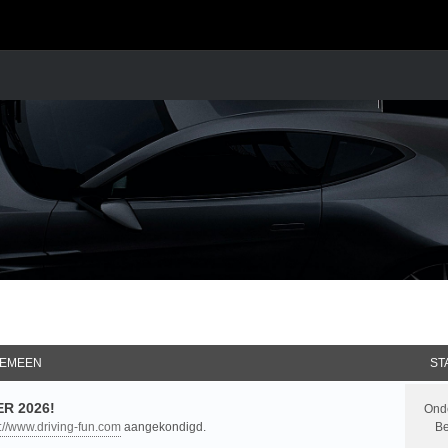
EMEEN
ST
R 2026!
Ond
p://www.driving-fun.com
aangekondigd.
Be