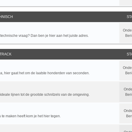
HNISCH
ST
Onde
chnische vraag? Dan ben je hier aan het juiste adres.
Beri
 TRACK
ST
Onde
ca, hier gaat het om de laatste honderden van seconden.
Beri
Onde
ideale lijnen tot de grootste schnitzels van de omgeving.
Ber
Onde
y's te maken heeft kom je het hier tegen.
Ber