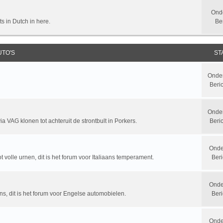
Ond
ts in Dutch in here.
Be
UTO'S
ST
Onde
Beri
Onde
a VAG klonen tot achteruit de strontbult in Porkers.
Beri
Onde
t volle urnen, dit is het forum voor Italiaans temperament.
Beri
Onde
ns, dit is het forum voor Engelse automobielen.
Beri
Onde