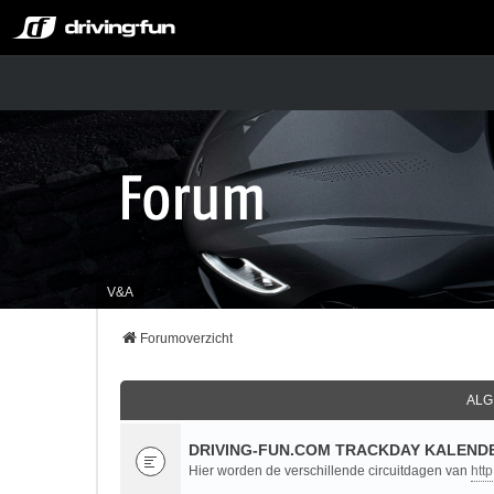
V&A
Forumoverzicht
ALG
DRIVING-FUN.COM TRACKDAY KALENDE
Hier worden de verschillende circuitdagen van
htt