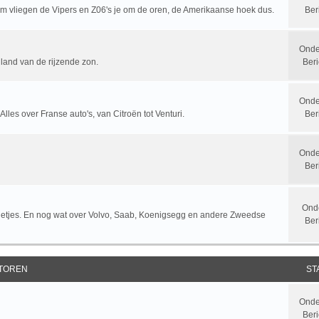
rum vliegen de Vipers en Z06's je om de oren, de Amerikaanse hoek dus.
Ber
Onde
 land van de rijzende zon.
Beri
Onde
 Alles over Franse auto's, van Citroën tot Venturi.
Ber
Onde
Ber
Ond
letjes. En nog wat over Volvo, Saab, Koenigsegg en andere Zweedse
Ber
TOREN
ST
Onde
Beri