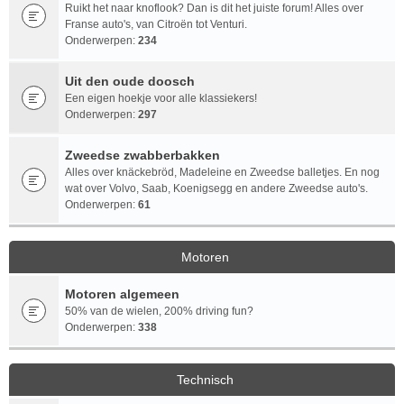
Ruikt het naar knoflook? Dan is dit het juiste forum! Alles over
Franse auto's, van Citroën tot Venturi.
Onderwerpen:
234
Uit den oude doosch
Een eigen hoekje voor alle klassiekers!
Onderwerpen:
297
Zweedse zwabberbakken
Alles over knäckebröd, Madeleine en Zweedse balletjes. En nog
wat over Volvo, Saab, Koenigsegg en andere Zweedse auto's.
Onderwerpen:
61
Motoren
Motoren algemeen
50% van de wielen, 200% driving fun?
Onderwerpen:
338
Technisch