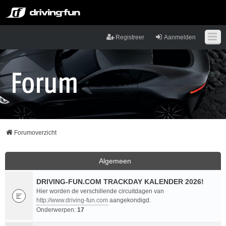
Registreer
Aanmelden
Forumoverzicht
Algemeen
DRIVING-FUN.COM TRACKDAY KALENDER 2026!
Hier worden de verschillende circuitdagen van
http://www.driving-fun.com
aangekondigd.
Onderwerpen:
17