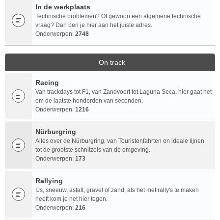
In de werkplaats
Technische problemen? Of gewoon een algemene technische
vraag? Dan ben je hier aan het juiste adres.
Onderwerpen:
2748
On track
Racing
Van trackdays tot F1, van Zandvoort tot Laguna Seca, hier gaat het
om de laatste honderden van seconden.
Onderwerpen:
1216
Nürburgring
Alles over de Nürburgring, van Touristenfahrten en ideale lijnen
tot de grootste schnitzels van de omgeving.
Onderwerpen:
173
Rallying
IJs, sneeuw, asfalt, gravel of zand, als het met rally's te maken
heeft kom je het hier tegen.
Onderwerpen:
216