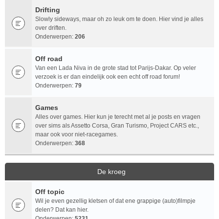
Drifting
Slowly sideways, maar oh zo leuk om te doen. Hier vind je alles
over driften.
Onderwerpen:
206
Off road
Van een Lada Niva in de grote stad tot Parijs-Dakar. Op veler
verzoek is er dan eindelijk ook een echt off road forum!
Onderwerpen:
79
Games
Alles over games. Hier kun je terecht met al je posts en vragen
over sims als Assetto Corsa, Gran Turismo, Project CARS etc.,
maar ook voor niet-racegames.
Onderwerpen:
368
De kroeg
Off topic
Wil je even gezellig kletsen of dat ene grappige (auto)filmpje
delen? Dat kan hier.
Onderwerpen:
5231