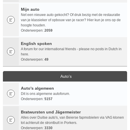
Mijn auto
Net een nieuwe auto gekocht? Of druk bezig met de restauratie
van je klassieker of opbouw van je racer? Hier kun je ons op de
hoogte houden.
Onderwerpen:
2059
English spoken
A forum for our international friends - please no posts in Dutch in
here.
Onderwerpen:
49
Auto's
Auto's algemeen
Dit is ons algemene autoforum.
Onderwerpen:
5157
Bratwursten und Jägermeister
Alles over Duitse auto's, van Beierse fapmobielen via VAG klonen
tot achteruit de strontbult in Porkers.
Onderwerpen:
3330