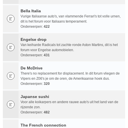
Bella Italia
Vurige Italiaanse auto's, van vlammende Ferrari's tot volle urnen,
dit is het forum voor Italiaans temperament.
Onderwerpen:
422
Engelse drop
Van keiharde Radicals tot zachte ronde Aston Martins, dit is het
forum voor Engelse automobielen.
Onderwerpen:
431
De McDrive
There's no replacement for displacement. In dit forum vliegen de
Vipers en Z06's je om de oren, de Amerikaanse hoek dus.
Onderwerpen:
320
Japanse sushi
Voor alle koikarpers en andere rauwe auto's uit het land van de
rijzende zon.
Onderwerpen:
482
The French connection