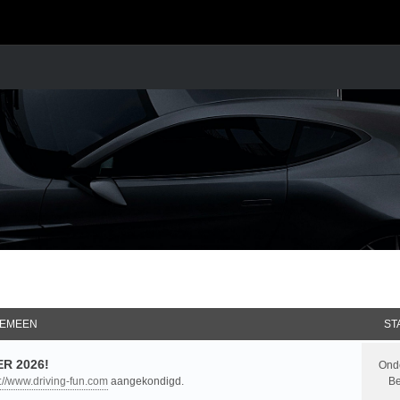
EMEEN
ST
R 2026!
Ond
p://www.driving-fun.com
aangekondigd.
Be