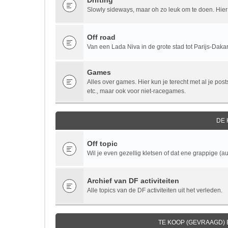
Drifting
Slowly sideways, maar oh zo leuk om te doen. Hier v
Off road
Van een Lada Niva in de grote stad tot Parijs-Dakar.
Games
Alles over games. Hier kun je terecht met al je po
etc., maar ook voor niet-racegames.
DE
Off topic
Wil je even gezellig kletsen of dat ene grappige (au
Archief van DF activiteiten
Alle topics van de DF activiteiten uit het verleden.
TE KOOP (GEVRAAGD)