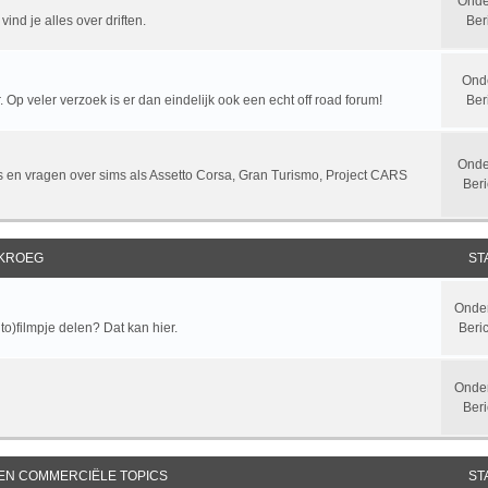
Onde
ind je alles over driften.
Ber
Ond
 Op veler verzoek is er dan eindelijk ook een echt off road forum!
Ber
Onde
sts en vragen over sims als Assetto Corsa, Gran Turismo, Project CARS
Beri
 KROEG
ST
Onde
to)filmpje delen? Dat kan hier.
Beri
Onde
Beri
 EN COMMERCIËLE TOPICS
ST