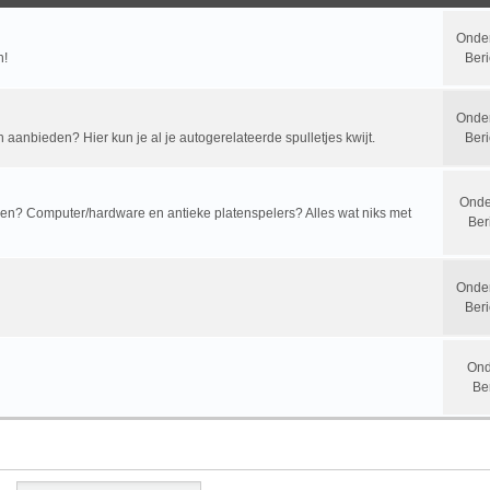
Onde
n!
Beri
Onde
n aanbieden? Hier kun je al je autogerelateerde spulletjes kwijt.
Beri
Onde
? Computer/hardware en antieke platenspelers? Alles wat niks met
Ber
Onde
Beri
Ond
Be