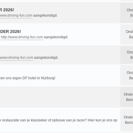
 2026!
Ond
/www.driving-fun.com
aangekondigd.
B
DER 2026!
Ond
n
http://www.driving-fun.com
aangekondigd.
Be
Ond
//www.driving-fun.com
aangekondigd.
B
Ond
 van ons eigen DF hotel in Nürburg!
Be
Onde
Beri
Onde
restauratie van je klassieker of opbouw van je racer? Hier kun je ons op
Beri