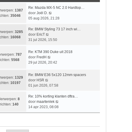
i
t
e
k
c
c
s
b
l
L
Re: Mazda MX-5 NC 2.0 Hardtop…
rwerpen:
1387
h
h
t
e
a
a
B
door
Joël D.
chten:
35046
t
t
e
r
a
a
e
05 aug 2026, 21:28
b
i
t
t
k
e
c
s
s
i
L
Re: BMW Styling 73 17 inch wi…
rwerpen:
3285
r
h
t
t
j
a
B
door
EricT
chten:
16068
i
t
e
e
k
a
e
31 jul 2026, 15:50
c
b
b
l
t
k
h
e
e
a
s
i
L
Re: KTM 390 Duke uit 2018
rwerpen:
787
t
r
r
a
t
j
a
B
door
FredH
ichten:
5568
i
i
t
e
k
a
e
29 jul 2026, 20:42
c
c
s
b
l
t
k
h
h
t
e
a
s
i
L
Re: BMW E36 5x120 12mm spacers
t
t
e
r
a
rwerpen:
1329
t
j
a
B
door
HSR
b
i
t
chten:
10197
e
k
a
e
01 jun 2026, 07:58
e
c
s
b
l
t
k
r
h
t
e
a
s
i
L
Re: 10% korting klanten dftra…
i
t
e
erwerpen:
8
r
a
t
j
a
B
door
maartenlek
c
b
richten:
140
i
t
e
k
a
e
14 apr 2023, 08:08
h
e
c
s
b
l
t
k
t
r
h
t
e
a
s
i
i
t
e
r
a
t
j
c
b
i
t
e
k
h
e