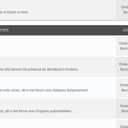
Ond
ts in Dutch in here.
Be
UTO'S
ST
Onde
Beri
Onde
a VAG klonen tot achteruit de strontbult in Porkers.
Beri
Onde
t volle urnen, dit is het forum voor Italiaans temperament.
Beri
Onde
ns, dit is het forum voor Engelse automobielen.
Beri
Onde