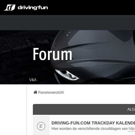
V&A
Forumoverzicht
ALG
DRIVING-FUN.COM TRACKDAY KALENDE
Hier worden de verschillende circuitdagen van
htt