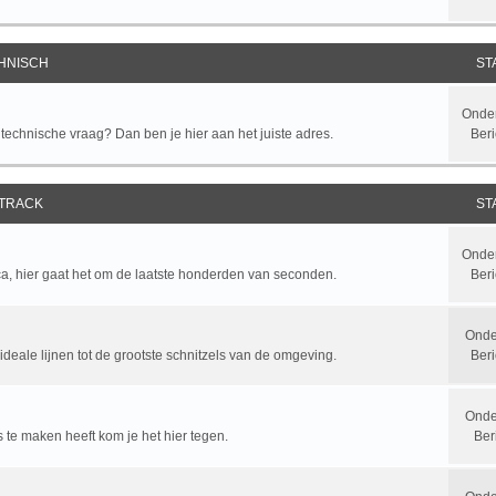
HNISCH
ST
Onde
chnische vraag? Dan ben je hier aan het juiste adres.
Beri
 TRACK
ST
Onde
ca, hier gaat het om de laatste honderden van seconden.
Beri
Onde
ideale lijnen tot de grootste schnitzels van de omgeving.
Beri
Onde
y's te maken heeft kom je het hier tegen.
Ber