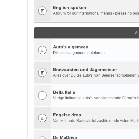
English spoken
A forum for our international friends - please no pos
A
Auto's algemeen
Dit is ons algemene autoforum.
Bratwursten und Jägermeister
Alles over Duitse auto's, van Beierse fapmobielen vi
Bella Italia
Vurige Italiaanse auto's, van vlammende Ferrari's to
Engelse drop
Van keiharde Radicals tot zachte ronde Aston Marti
De McDrive