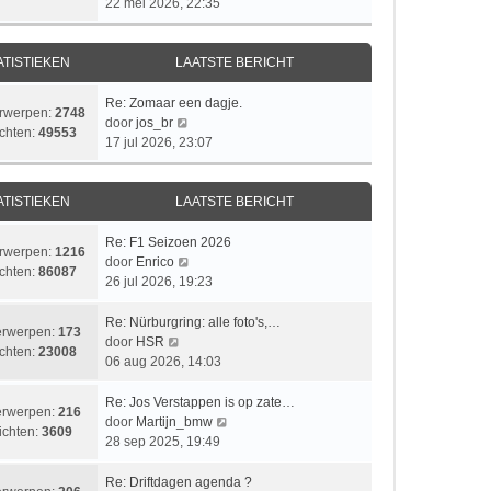
a
e
22 mei 2026, 22:35
c
b
i
t
t
k
h
e
c
s
s
i
t
r
h
t
t
j
ATISTIEKEN
LAATSTE BERICHT
i
t
e
e
k
c
b
b
l
L
Re: Zomaar een dagje.
h
rwerpen:
2748
e
e
a
a
B
door
jos_br
t
chten:
49553
r
r
a
a
e
17 jul 2026, 23:07
i
i
t
t
k
c
c
s
s
i
h
h
t
t
j
ATISTIEKEN
LAATSTE BERICHT
t
t
e
e
k
b
b
l
L
Re: F1 Seizoen 2026
rwerpen:
1216
e
e
a
a
B
door
Enrico
chten:
86087
r
r
a
a
e
26 jul 2026, 19:23
i
i
t
t
k
c
c
s
s
i
L
Re: Nürburgring: alle foto's,…
rwerpen:
173
h
h
t
t
j
a
B
door
HSR
chten:
23008
t
t
e
e
k
a
e
06 aug 2026, 14:03
b
b
l
t
k
e
e
a
s
i
L
Re: Jos Verstappen is op zate…
rwerpen:
216
r
r
a
t
j
a
B
door
Martijn_bmw
ichten:
3609
i
i
t
e
k
a
e
28 sep 2025, 19:49
c
c
s
b
l
t
k
h
h
t
e
a
s
i
L
Re: Driftdagen agenda ?