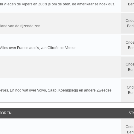
rum vliegen de Vipers en Z06's je om de oren, de Amerikaanse hoek dus.
Ber
Onde
 land van de rijzende zon.
Beri
Onde
 Alles over Franse auto's, van Citroën tot Venturi.
Ber
Onde
Ber
Ond
letjes. En nog wat over Volvo, Saab, Koenigsegg en andere Zweedse
Ber
TOREN
ST
Onde
Beri