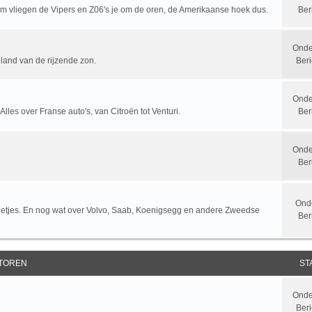
rum vliegen de Vipers en Z06's je om de oren, de Amerikaanse hoek dus.
Ber
Onde
 land van de rijzende zon.
Beri
Onde
 Alles over Franse auto's, van Citroën tot Venturi.
Ber
Onde
Ber
Ond
letjes. En nog wat over Volvo, Saab, Koenigsegg en andere Zweedse
Ber
TOREN
ST
Onde
Beri