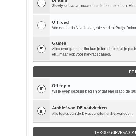
Drifting
Slowly sideways, maar oh zo leuk om te doen. Hier v
Off road
Van een Lada Niva in de grote stad tot Parijs-Dakar.
Games
Alles over games. Hier kun je terecht met al je po
etc., maar ook voor niet-racegames.
DE
Off topic
Wil je even gezellig kletsen of dat ene grappige (au
Archief van DF activiteiten
Alle topics van de DF activiteiten uit het verleden.
TE KOOP (GEVRAAGD)