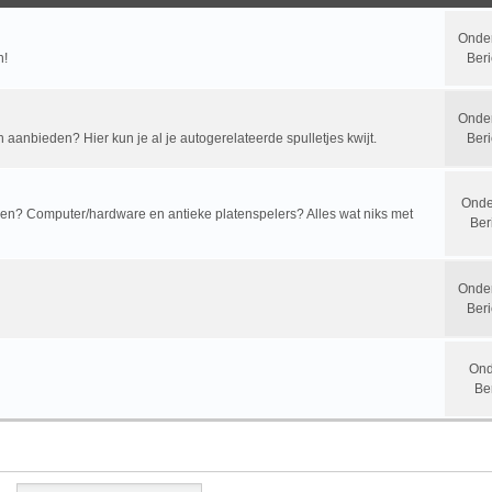
Onde
n!
Beri
Onde
n aanbieden? Hier kun je al je autogerelateerde spulletjes kwijt.
Beri
Onde
? Computer/hardware en antieke platenspelers? Alles wat niks met
Ber
Onde
Beri
Ond
Be