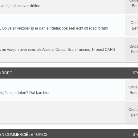
Onde
ind je alles over driften.
Ber
Ond
 Op veler verzoek is er dan eindelijk ook een echt off road forum!
Ber
Onde
sts en vragen over sims als Assetto Corsa, Gran Turismo, Project CARS
Beri
 KROEG
ST
Onde
to)filmpje delen? Dat kan hier.
Beri
Onde
Beri
 EN COMMERCIËLE TOPICS
ST