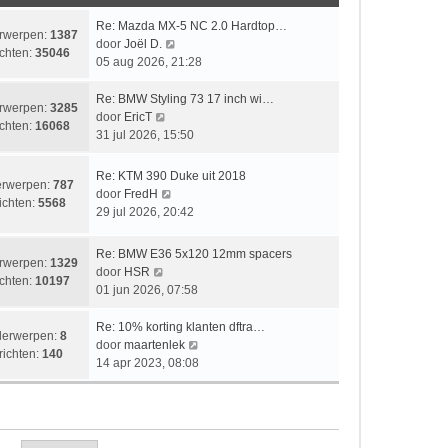
i
t
e
k
c
c
s
b
l
L
Re: Mazda MX-5 NC 2.0 Hardtop…
rwerpen:
1387
h
h
t
e
a
a
B
door
Joël D.
chten:
35046
t
t
e
r
a
a
e
05 aug 2026, 21:28
b
i
t
t
k
e
c
s
s
i
L
Re: BMW Styling 73 17 inch wi…
rwerpen:
3285
r
h
t
t
j
a
B
door
EricT
chten:
16068
i
t
e
e
k
a
e
31 jul 2026, 15:50
c
b
b
l
t
k
h
e
e
a
s
i
L
Re: KTM 390 Duke uit 2018
rwerpen:
787
t
r
r
a
t
j
a
B
door
FredH
ichten:
5568
i
i
t
e
k
a
e
29 jul 2026, 20:42
c
c
s
b
l
t
k
h
h
t
e
a
s
i
L
Re: BMW E36 5x120 12mm spacers
t
t
e
r
a
rwerpen:
1329
t
j
a
B
door
HSR
b
i
t
chten:
10197
e
k
a
e
01 jun 2026, 07:58
e
c
s
b
l
t
k
r
h
t
e
a
s
i
L
Re: 10% korting klanten dftra…
i
t
e
erwerpen:
8
r
a
t
j
a
B
door
maartenlek
c
b
richten:
140
i
t
e
k
a
e
14 apr 2023, 08:08
h
e
c
s
b
l
t
k
t
r
h
t
e
a
s
i
i
t
e
r
a
t
j
c
b
i
t
e
k
h
e