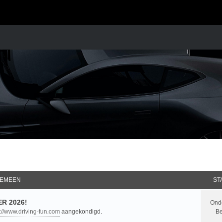
EMEEN
ST
R 2026!
Ond
p://www.driving-fun.com
aangekondigd.
Be