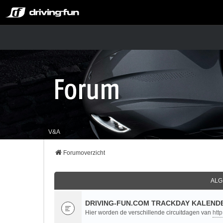
V&A
Forumoverzicht
ALG
DRIVING-FUN.COM TRACKDAY KALENDE
Hier worden de verschillende circuitdagen van
htt