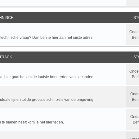
HNISCH
ST
Onde
chnische vraag? Dan ben je hier aan het juiste adres.
Beri
 TRACK
ST
Onde
ca, hier gaat het om de laatste honderden van seconden.
Beri
Onde
ideale lijnen tot de grootste schnitzels van de omgeving.
Ber
Onde
y's te maken heeft kom je het hier tegen.
Ber