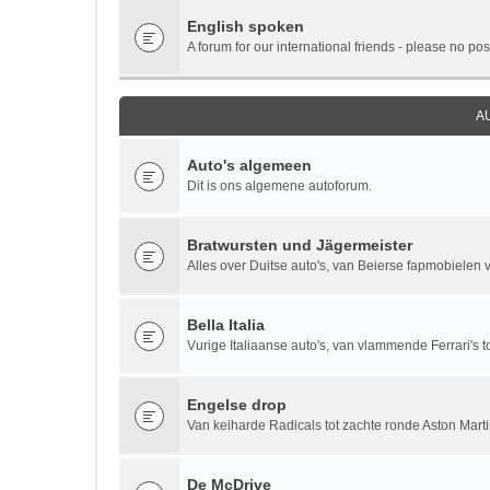
English spoken
A forum for our international friends - please no pos
A
Auto's algemeen
Dit is ons algemene autoforum.
Bratwursten und Jägermeister
Alles over Duitse auto's, van Beierse fapmobielen vi
Bella Italia
Vurige Italiaanse auto's, van vlammende Ferrari's to
Engelse drop
Van keiharde Radicals tot zachte ronde Aston Marti
De McDrive