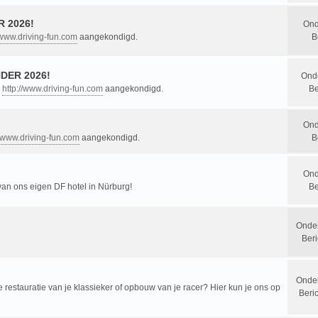
 2026!
Ond
/www.driving-fun.com
aangekondigd.
B
DER 2026!
Ond
n
http://www.driving-fun.com
aangekondigd.
Be
Ond
//www.driving-fun.com
aangekondigd.
B
Ond
 van ons eigen DF hotel in Nürburg!
Be
Onde
Beri
Onde
restauratie van je klassieker of opbouw van je racer? Hier kun je ons op
Beri