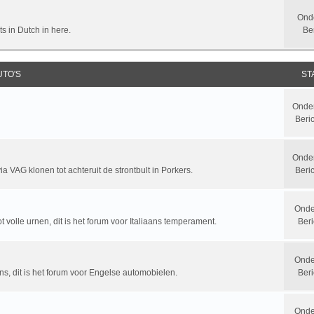
Ond
ts in Dutch in here.
Be
UTO'S
ST
Onde
Beri
Onde
a VAG klonen tot achteruit de strontbult in Porkers.
Beri
Onde
t volle urnen, dit is het forum voor Italiaans temperament.
Beri
Onde
ns, dit is het forum voor Engelse automobielen.
Beri
Onde