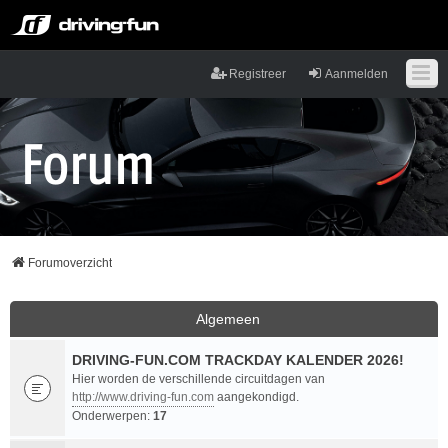
Registreer
Aanmelden
Forumoverzicht
Algemeen
DRIVING-FUN.COM TRACKDAY KALENDER 2026!
Hier worden de verschillende circuitdagen van
http://www.driving-fun.com
aangekondigd.
Onderwerpen:
17