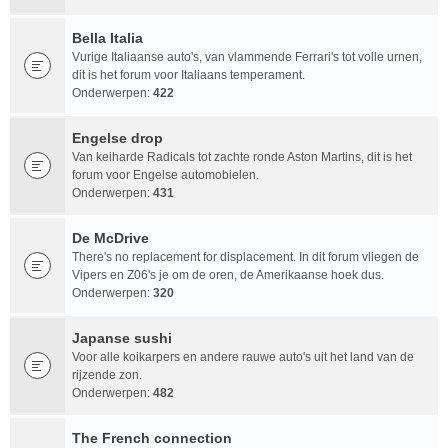
Bella Italia
Vurige Italiaanse auto's, van vlammende Ferrari's tot volle urnen,
dit is het forum voor Italiaans temperament.
Onderwerpen:
422
Engelse drop
Van keiharde Radicals tot zachte ronde Aston Martins, dit is het
forum voor Engelse automobielen.
Onderwerpen:
431
De McDrive
There's no replacement for displacement. In dit forum vliegen de
Vipers en Z06's je om de oren, de Amerikaanse hoek dus.
Onderwerpen:
320
Japanse sushi
Voor alle koikarpers en andere rauwe auto's uit het land van de
rijzende zon.
Onderwerpen:
482
The French connection