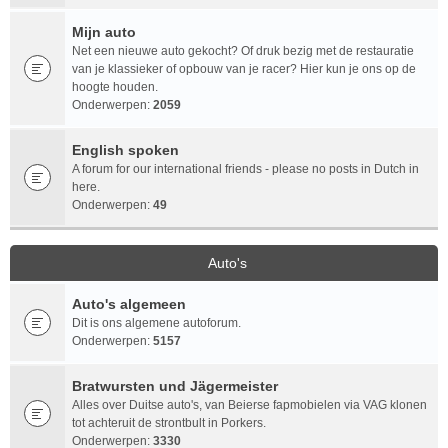
Mijn auto
Net een nieuwe auto gekocht? Of druk bezig met de restauratie
van je klassieker of opbouw van je racer? Hier kun je ons op de
hoogte houden.
Onderwerpen:
2059
English spoken
A forum for our international friends - please no posts in Dutch in
here.
Onderwerpen:
49
Auto's
Auto's algemeen
Dit is ons algemene autoforum.
Onderwerpen:
5157
Bratwursten und Jägermeister
Alles over Duitse auto's, van Beierse fapmobielen via VAG klonen
tot achteruit de strontbult in Porkers.
Onderwerpen:
3330