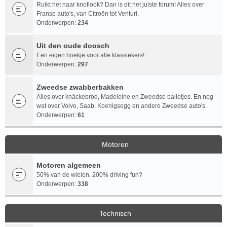
Ruikt het naar knoflook? Dan is dit het juiste forum! Alles over
Franse auto's, van Citroën tot Venturi.
Onderwerpen:
234
Uit den oude doosch
Een eigen hoekje voor alle klassiekers!
Onderwerpen:
297
Zweedse zwabberbakken
Alles over knäckebröd, Madeleine en Zweedse balletjes. En nog
wat over Volvo, Saab, Koenigsegg en andere Zweedse auto's.
Onderwerpen:
61
Motoren
Motoren algemeen
50% van de wielen, 200% driving fun?
Onderwerpen:
338
Technisch