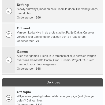
Drifting
Slowly sideways, maar oh zo leuk om te doen. Hier vind je alles
over driften.
Onderwerpen:
206
Off road
Van een Lada Niva in de grote stad tot Parijs-Dakar. Op veler
verzoek is er dan eindelijk ook een echt off road forum!
Onderwerpen:
79
Games
Alles over games. Hier kun je terecht met al je posts en vragen
over sims als Assetto Corsa, Gran Turismo, Project CARS etc.,
maar ook voor niet-racegames.
Onderwerpen:
368
De kroeg
Off topic
Wil je even gezellig kletsen of dat ene grappige (auto)filmpje
delen? Dat kan hier.
Onderwerpen:
5232