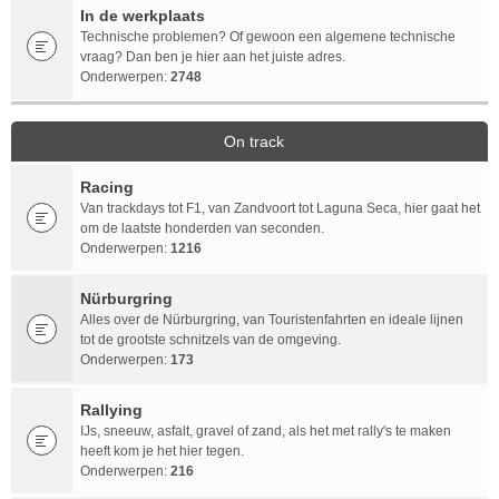
In de werkplaats
Technische problemen? Of gewoon een algemene technische
vraag? Dan ben je hier aan het juiste adres.
Onderwerpen:
2748
On track
Racing
Van trackdays tot F1, van Zandvoort tot Laguna Seca, hier gaat het
om de laatste honderden van seconden.
Onderwerpen:
1216
Nürburgring
Alles over de Nürburgring, van Touristenfahrten en ideale lijnen
tot de grootste schnitzels van de omgeving.
Onderwerpen:
173
Rallying
IJs, sneeuw, asfalt, gravel of zand, als het met rally's te maken
heeft kom je het hier tegen.
Onderwerpen:
216