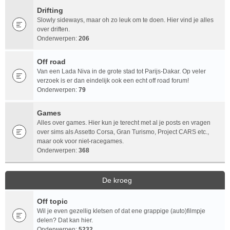
Drifting
Slowly sideways, maar oh zo leuk om te doen. Hier vind je alles
over driften.
Onderwerpen:
206
Off road
Van een Lada Niva in de grote stad tot Parijs-Dakar. Op veler
verzoek is er dan eindelijk ook een echt off road forum!
Onderwerpen:
79
Games
Alles over games. Hier kun je terecht met al je posts en vragen
over sims als Assetto Corsa, Gran Turismo, Project CARS etc.,
maar ook voor niet-racegames.
Onderwerpen:
368
De kroeg
Off topic
Wil je even gezellig kletsen of dat ene grappige (auto)filmpje
delen? Dat kan hier.
Onderwerpen:
5232