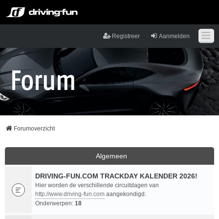
Registreer
Aanmelden
Forumoverzicht
Algemeen
DRIVING-FUN.COM TRACKDAY KALENDER 2026!
Hier worden de verschillende circuitdagen van
http://www.driving-fun.com
aangekondigd.
Onderwerpen:
18