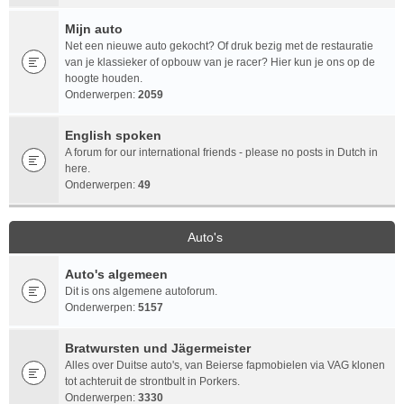
Mijn auto
Net een nieuwe auto gekocht? Of druk bezig met de restauratie
van je klassieker of opbouw van je racer? Hier kun je ons op de
hoogte houden.
Onderwerpen:
2059
English spoken
A forum for our international friends - please no posts in Dutch in
here.
Onderwerpen:
49
Auto's
Auto's algemeen
Dit is ons algemene autoforum.
Onderwerpen:
5157
Bratwursten und Jägermeister
Alles over Duitse auto's, van Beierse fapmobielen via VAG klonen
tot achteruit de strontbult in Porkers.
Onderwerpen:
3330