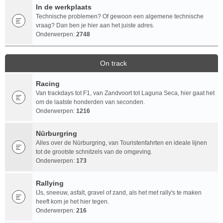
In de werkplaats
Technische problemen? Of gewoon een algemene technische
vraag? Dan ben je hier aan het juiste adres.
Onderwerpen:
2748
On track
Racing
Van trackdays tot F1, van Zandvoort tot Laguna Seca, hier gaat het
om de laatste honderden van seconden.
Onderwerpen:
1216
Nürburgring
Alles over de Nürburgring, van Touristenfahrten en ideale lijnen
tot de grootste schnitzels van de omgeving.
Onderwerpen:
173
Rallying
IJs, sneeuw, asfalt, gravel of zand, als het met rally's te maken
heeft kom je het hier tegen.
Onderwerpen:
216