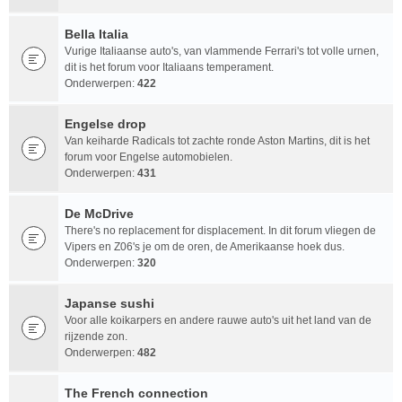
Bella Italia
Vurige Italiaanse auto's, van vlammende Ferrari's tot volle urnen,
dit is het forum voor Italiaans temperament.
Onderwerpen:
422
Engelse drop
Van keiharde Radicals tot zachte ronde Aston Martins, dit is het
forum voor Engelse automobielen.
Onderwerpen:
431
De McDrive
There's no replacement for displacement. In dit forum vliegen de
Vipers en Z06's je om de oren, de Amerikaanse hoek dus.
Onderwerpen:
320
Japanse sushi
Voor alle koikarpers en andere rauwe auto's uit het land van de
rijzende zon.
Onderwerpen:
482
The French connection