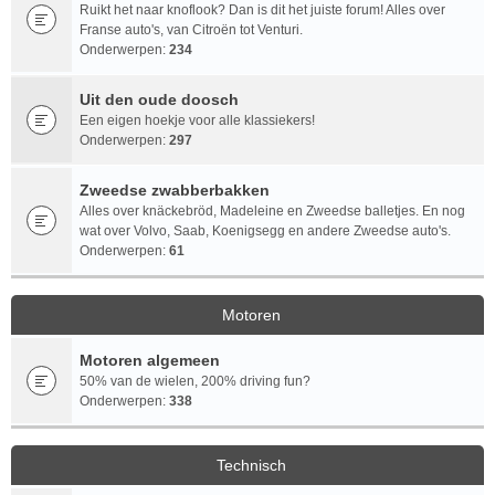
Ruikt het naar knoflook? Dan is dit het juiste forum! Alles over
Franse auto's, van Citroën tot Venturi.
Onderwerpen:
234
Uit den oude doosch
Een eigen hoekje voor alle klassiekers!
Onderwerpen:
297
Zweedse zwabberbakken
Alles over knäckebröd, Madeleine en Zweedse balletjes. En nog
wat over Volvo, Saab, Koenigsegg en andere Zweedse auto's.
Onderwerpen:
61
Motoren
Motoren algemeen
50% van de wielen, 200% driving fun?
Onderwerpen:
338
Technisch