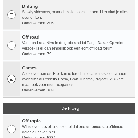
Drifting
Slowly sideways, maar oh zo leuk om te doen. Hier vind je alles
over driften.
Onderwerpen:
206
Off road
Van een Lada Niva in de grote stad tot Parijs-Dakar. Op veler
verzoek is er dan eindelijk ook een echt off road forum!
Onderwerpen:
79
Games
Alles over games. Hier kun je terecht met al je posts en vragen
over sims als Assetto Corsa, Gran Turismo, Project CARS etc.,
maar ook voor niet-racegames.
Onderwerpen:
368
De kroeg
Off topic
Wil je even gezellig kletsen of dat ene grappige (auto)filmpje
delen? Dat kan hier.
Onderwerpen:
5232