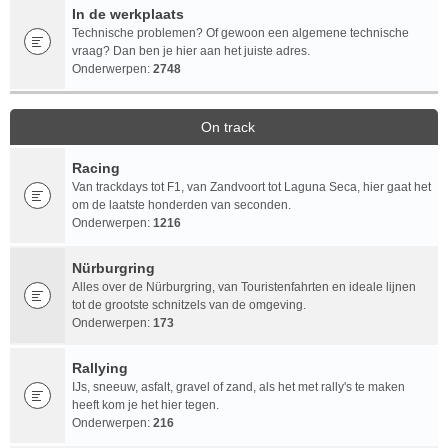
In de werkplaats
Technische problemen? Of gewoon een algemene technische
vraag? Dan ben je hier aan het juiste adres.
Onderwerpen:
2748
On track
Racing
Van trackdays tot F1, van Zandvoort tot Laguna Seca, hier gaat het
om de laatste honderden van seconden.
Onderwerpen:
1216
Nürburgring
Alles over de Nürburgring, van Touristenfahrten en ideale lijnen
tot de grootste schnitzels van de omgeving.
Onderwerpen:
173
Rallying
IJs, sneeuw, asfalt, gravel of zand, als het met rally's te maken
heeft kom je het hier tegen.
Onderwerpen:
216