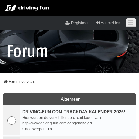
Registreer
Aanmelden
Forumoverzicht
Algemeen
DRIVING-FUN.COM TRACKDAY KALENDER 2026!
Hier worden de verschillende circuitdagen van
http://www.driving-fun.com
aangekondigd.
Onderwerpen:
18