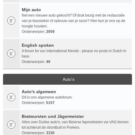
Mijn auto
Net een nieuwe auto gekocht? Of druk bezig met de restauratie
van je klassieker of opbouw van je racer? Hier kun je ons op de
hoogte houden.
Onderwerpen:
2059
English spoken
A forum for our international friends - please no posts in Dutch in
here.
Onderwerpen:
49
Auto's
Auto's algemeen
Dit is ons algemene autoforum.
Onderwerpen:
5157
Bratwursten und Jägermeister
Alles over Duitse auto's, van Beierse fapmobielen via VAG klonen
tot achteruit de strontbult in Porkers.
Onderwerpen:
3330