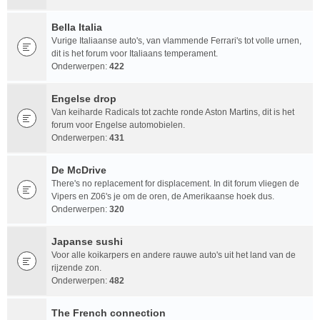
Bella Italia
Vurige Italiaanse auto's, van vlammende Ferrari's tot volle urnen,
dit is het forum voor Italiaans temperament.
Onderwerpen:
422
Engelse drop
Van keiharde Radicals tot zachte ronde Aston Martins, dit is het
forum voor Engelse automobielen.
Onderwerpen:
431
De McDrive
There's no replacement for displacement. In dit forum vliegen de
Vipers en Z06's je om de oren, de Amerikaanse hoek dus.
Onderwerpen:
320
Japanse sushi
Voor alle koikarpers en andere rauwe auto's uit het land van de
rijzende zon.
Onderwerpen:
482
The French connection