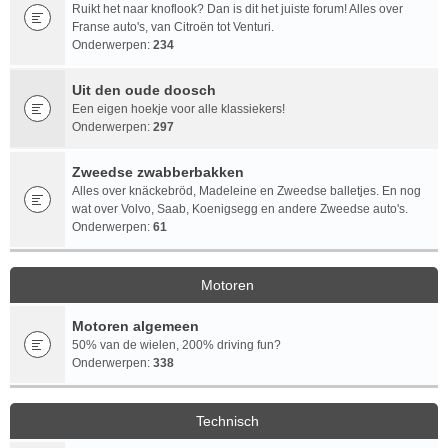
Ruikt het naar knoflook? Dan is dit het juiste forum! Alles over
Franse auto's, van Citroën tot Venturi.
Onderwerpen:
234
Uit den oude doosch
Een eigen hoekje voor alle klassiekers!
Onderwerpen:
297
Zweedse zwabberbakken
Alles over knäckebröd, Madeleine en Zweedse balletjes. En nog
wat over Volvo, Saab, Koenigsegg en andere Zweedse auto's.
Onderwerpen:
61
Motoren
Motoren algemeen
50% van de wielen, 200% driving fun?
Onderwerpen:
338
Technisch