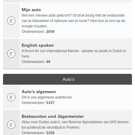
Mijn auto
Net een nieuwe auto gekocht? Of druk bezig met de restauratie
van je klassieker of opbouw van je racer? Hier kun je ons op de
hoogte houden.
Onderwerpen:
2059
English spoken
A forum for our international friends - please no posts in Dutch in
here.
Onderwerpen:
49
Auto's
Auto's algemeen
Dit is ons algemene autoforum.
Onderwerpen:
5157
Bratwursten und Jägermeister
Alles over Duitse auto's, van Beierse fapmobielen via VAG klonen
tot achteruit de strontbult in Porkers.
Onderwerpen:
3330