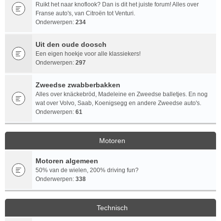
Ruikt het naar knoflook? Dan is dit het juiste forum! Alles over
Franse auto's, van Citroën tot Venturi.
Onderwerpen:
234
Uit den oude doosch
Een eigen hoekje voor alle klassiekers!
Onderwerpen:
297
Zweedse zwabberbakken
Alles over knäckebröd, Madeleine en Zweedse balletjes. En nog
wat over Volvo, Saab, Koenigsegg en andere Zweedse auto's.
Onderwerpen:
61
Motoren
Motoren algemeen
50% van de wielen, 200% driving fun?
Onderwerpen:
338
Technisch