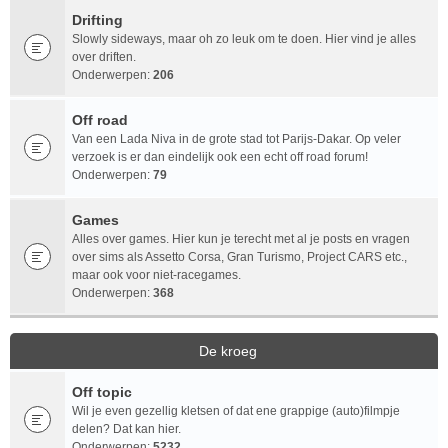
Drifting
Slowly sideways, maar oh zo leuk om te doen. Hier vind je alles
over driften.
Onderwerpen:
206
Off road
Van een Lada Niva in de grote stad tot Parijs-Dakar. Op veler
verzoek is er dan eindelijk ook een echt off road forum!
Onderwerpen:
79
Games
Alles over games. Hier kun je terecht met al je posts en vragen
over sims als Assetto Corsa, Gran Turismo, Project CARS etc.,
maar ook voor niet-racegames.
Onderwerpen:
368
De kroeg
Off topic
Wil je even gezellig kletsen of dat ene grappige (auto)filmpje
delen? Dat kan hier.
Onderwerpen:
5232