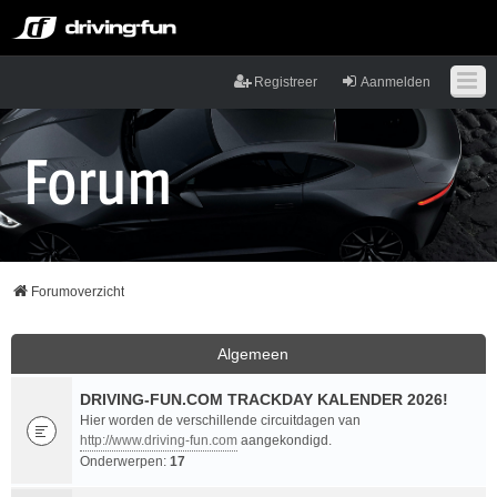
Registreer
Aanmelden
Forumoverzicht
Algemeen
DRIVING-FUN.COM TRACKDAY KALENDER 2026!
Hier worden de verschillende circuitdagen van
http://www.driving-fun.com
aangekondigd.
Onderwerpen:
17