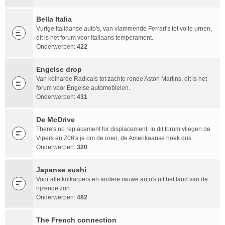
Bella Italia
Vurige Italiaanse auto's, van vlammende Ferrari's tot volle urnen,
dit is het forum voor Italiaans temperament.
Onderwerpen:
422
Engelse drop
Van keiharde Radicals tot zachte ronde Aston Martins, dit is het
forum voor Engelse automobielen.
Onderwerpen:
431
De McDrive
There's no replacement for displacement. In dit forum vliegen de
Vipers en Z06's je om de oren, de Amerikaanse hoek dus.
Onderwerpen:
320
Japanse sushi
Voor alle koikarpers en andere rauwe auto's uit het land van de
rijzende zon.
Onderwerpen:
482
The French connection