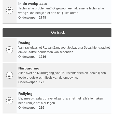
In de werkplaats
Technische problemen? Of gewoon een algemene technische
vraag? Dan ben je hier aan het juiste adres.
Onderwerpen:
2748
On track
Racing
Van trackdays tot F1, van Zandvoort tot Laguna Seca, hier gaat het
om de laatste honderden van seconden.
Onderwerpen:
1216
Nürburgring
Alles over de Nürburgring, van Touristenfahrten en ideale lijnen
tot de grootste schnitzels van de omgeving.
Onderwerpen:
173
Rallying
IJs, sneeuw, asfalt, gravel of zand, als het met rally's te maken
heeft kom je het hier tegen.
Onderwerpen:
216