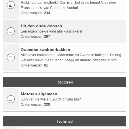
Ruikt het naar knoflook? Dan is dit het juiste forum! Alles over
Franse auto's, van Citroën tot Venturi.
Onderwerpen:
234
Uit den oude doosch
Een eigen hoekje voor alle klassiekers!
Onderwerpen:
297
Zweedse zwabberbakken
Alles over knäckebröd, Madeleine en Zweedse balletjes. En nog
wat over Volvo, Saab, Koenigsegg en andere Zweedse auto's.
Onderwerpen:
61
Motoren
Motoren algemeen
50% van de wielen, 200% driving fun?
Onderwerpen:
338
Technisch