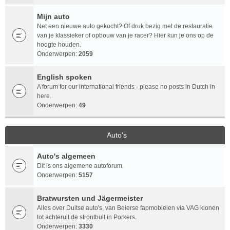
Mijn auto
Net een nieuwe auto gekocht? Of druk bezig met de restauratie
van je klassieker of opbouw van je racer? Hier kun je ons op de
hoogte houden.
Onderwerpen:
2059
English spoken
A forum for our international friends - please no posts in Dutch in
here.
Onderwerpen:
49
Auto's
Auto's algemeen
Dit is ons algemene autoforum.
Onderwerpen:
5157
Bratwursten und Jägermeister
Alles over Duitse auto's, van Beierse fapmobielen via VAG klonen
tot achteruit de strontbult in Porkers.
Onderwerpen:
3330