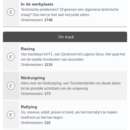
In de werkplaats
Technische problemen? Of gewoon een algemene technische
vraag? Dan ben je hier aan het juiste adres.
Onderwerpen:
2748
On track
Racing
Van trackdays tot F1, van Zandvoort tot Laguna Seca, hier gaat het
om de laatste honderden van seconden.
Onderwerpen:
1216
Nürburgring
Alles over de Nürburgring, van Touristenfahrten en ideale lijnen
tot de grootste schnitzels van de omgeving.
Onderwerpen:
173
Rallying
IJs, sneeuw, asfalt, gravel of zand, als het met rally's te maken
heeft kom je het hier tegen.
Onderwerpen:
216