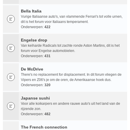
Bella Italia
Vurige Italiaanse auto's, van vlammende Ferrari's tot volle urnen,
dit is het forum voor Italiaans temperament.
Onderwerpen:
422
Engelse drop
Van keiharde Radicals tot zachte ronde Aston Martins, dit is het
forum voor Engelse automobielen.
Onderwerpen:
431
De McDrive
There's no replacement for displacement. In dit forum vliegen de
Vipers en Z06's je om de oren, de Amerikaanse hoek dus.
Onderwerpen:
320
Japanse sushi
Voor alle koikarpers en andere rauwe auto's uit het land van de
rijzende zon.
Onderwerpen:
482
The French connection