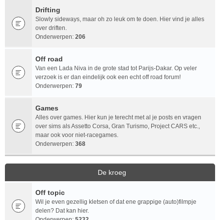
Drifting
Slowly sideways, maar oh zo leuk om te doen. Hier vind je alles
over driften.
Onderwerpen:
206
Off road
Van een Lada Niva in de grote stad tot Parijs-Dakar. Op veler
verzoek is er dan eindelijk ook een echt off road forum!
Onderwerpen:
79
Games
Alles over games. Hier kun je terecht met al je posts en vragen
over sims als Assetto Corsa, Gran Turismo, Project CARS etc.,
maar ook voor niet-racegames.
Onderwerpen:
368
De kroeg
Off topic
Wil je even gezellig kletsen of dat ene grappige (auto)filmpje
delen? Dat kan hier.
Onderwerpen:
5232