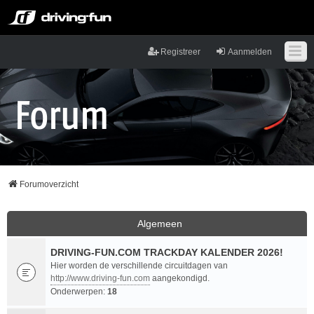
Registreer
Aanmelden
Forumoverzicht
Algemeen
DRIVING-FUN.COM TRACKDAY KALENDER 2026!
Hier worden de verschillende circuitdagen van
http://www.driving-fun.com
aangekondigd.
Onderwerpen:
18