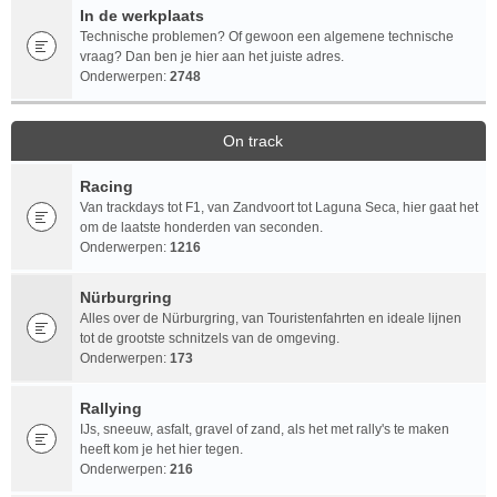
In de werkplaats
Technische problemen? Of gewoon een algemene technische
vraag? Dan ben je hier aan het juiste adres.
Onderwerpen:
2748
On track
Racing
Van trackdays tot F1, van Zandvoort tot Laguna Seca, hier gaat het
om de laatste honderden van seconden.
Onderwerpen:
1216
Nürburgring
Alles over de Nürburgring, van Touristenfahrten en ideale lijnen
tot de grootste schnitzels van de omgeving.
Onderwerpen:
173
Rallying
IJs, sneeuw, asfalt, gravel of zand, als het met rally's te maken
heeft kom je het hier tegen.
Onderwerpen:
216