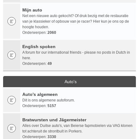
Mijn auto
Net een nieuwe auto gekocht? Of druk bezig met de restauratie
van je klassieker of opbouw van je racer? Hier kun je ons op de
hoogte houden.
Onderwerpen:
2060
English spoken
A forum for our international friends - please no posts in Dutch in
here.
Onderwerpen:
49
Auto's
Auto's algemeen
Dit is ons algemene autoforum.
Onderwerpen:
5157
Bratwursten und Jägermeister
Alles over Duitse auto's, van Beierse fapmobielen via VAG klonen
tot achteruit de strontbult in Porkers.
Onderwerpen:
3330