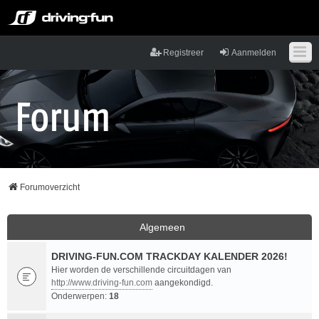
Registreer
Aanmelden
Forumoverzicht
Algemeen
DRIVING-FUN.COM TRACKDAY KALENDER 2026!
Hier worden de verschillende circuitdagen van
http://www.driving-fun.com
aangekondigd.
Onderwerpen:
18