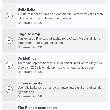
Bella Italia
Vurige Italiaanse auto's, van vlammende Ferrari's tot volle urnen,
dit is het forum voor Italiaans temperament.
Onderwerpen:
422
Engelse drop
Van keiharde Radicals tot zachte ronde Aston Martins, dit is het
forum voor Engelse automobielen.
Onderwerpen:
431
De McDrive
There's no replacement for displacement. In dit forum vliegen de
Vipers en Z06's je om de oren, de Amerikaanse hoek dus.
Onderwerpen:
320
Japanse sushi
Voor alle koikarpers en andere rauwe auto's uit het land van de
rijzende zon.
Onderwerpen:
482
The French connection