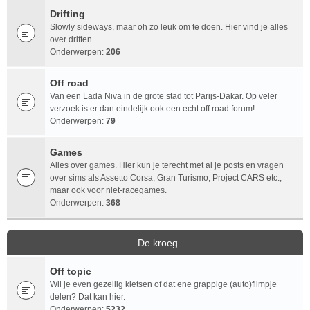
Drifting
Slowly sideways, maar oh zo leuk om te doen. Hier vind je alles
over driften.
Onderwerpen:
206
Off road
Van een Lada Niva in de grote stad tot Parijs-Dakar. Op veler
verzoek is er dan eindelijk ook een echt off road forum!
Onderwerpen:
79
Games
Alles over games. Hier kun je terecht met al je posts en vragen
over sims als Assetto Corsa, Gran Turismo, Project CARS etc.,
maar ook voor niet-racegames.
Onderwerpen:
368
De kroeg
Off topic
Wil je even gezellig kletsen of dat ene grappige (auto)filmpje
delen? Dat kan hier.
Onderwerpen:
5232