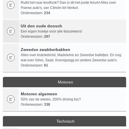
Ruikt het naar knoflook? Dan is dit het juiste forum! Alles over
Franse auto's, van Citroën tot Venturi.
Onderwerpen:
234
Uit den oude doosch
Een eigen hoekje voor alle klassiekers!
Onderwerpen:
297
Zweedse zwabberbakken
Alles over knäckebröd, Madeleine en Zweedse balletjes. En nog
wat over Volvo, Saab, Koenigsegg en andere Zweedse auto's.
Onderwerpen:
61
Motoren
Motoren algemeen
50% van de wielen, 200% driving fun?
Onderwerpen:
338
Technisch