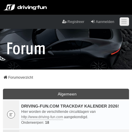
Registreer
Aanmelden
Forumoverzicht
Algemeen
DRIVING-FUN.COM TRACKDAY KALENDER 2026!
Hier worden de verschillende circuitdagen van
http://www.driving-fun.com
aangekondigd.
Onderwerpen:
18