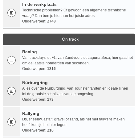
In de werkplaats
Technische problemen? Of gewoon een algemene technische
vraag? Dan ben je hier aan het juiste adres.
Onderwerpen:
2748
On track
Racing
Van trackdays tot F1, van Zandvoort tot Laguna Seca, hier gaat het
om de laatste honderden van seconden.
Onderwerpen:
1216
Nürburgring
Alles over de Nürburgring, van Touristenfahrten en ideale lijnen
tot de grootste schnitzels van de omgeving.
Onderwerpen:
173
Rallying
IJs, sneeuw, asfalt, gravel of zand, als het met rally's te maken
heeft kom je het hier tegen.
Onderwerpen:
216