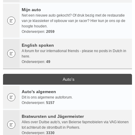
Mijn auto
Net een nieuwe auto gekocht? Of druk bezig met de restauratie
van je klassieker of opbouw van je racer? Hier kun je ons op de
hoogte houden.
Onderwerpen:
2059
English spoken
A forum for our international friends - please no posts in Dutch in
here.
Onderwerpen:
49
Auto's
Auto's algemeen
Dit is ons algemene autoforum.
Onderwerpen:
5157
Bratwursten und Jägermeister
Alles over Duitse auto's, van Beierse fapmobielen via VAG klonen
tot achteruit de strontbult in Porkers.
Onderwerpen:
3330