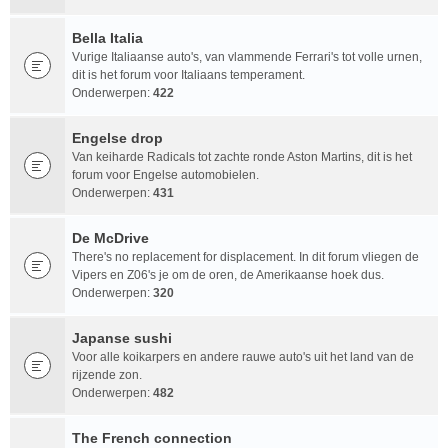
Bella Italia
Vurige Italiaanse auto's, van vlammende Ferrari's tot volle urnen,
dit is het forum voor Italiaans temperament.
Onderwerpen:
422
Engelse drop
Van keiharde Radicals tot zachte ronde Aston Martins, dit is het
forum voor Engelse automobielen.
Onderwerpen:
431
De McDrive
There's no replacement for displacement. In dit forum vliegen de
Vipers en Z06's je om de oren, de Amerikaanse hoek dus.
Onderwerpen:
320
Japanse sushi
Voor alle koikarpers en andere rauwe auto's uit het land van de
rijzende zon.
Onderwerpen:
482
The French connection