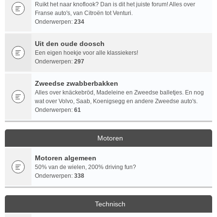
Ruikt het naar knoflook? Dan is dit het juiste forum! Alles over
Franse auto's, van Citroën tot Venturi.
Onderwerpen:
234
Uit den oude doosch
Een eigen hoekje voor alle klassiekers!
Onderwerpen:
297
Zweedse zwabberbakken
Alles over knäckebröd, Madeleine en Zweedse balletjes. En nog
wat over Volvo, Saab, Koenigsegg en andere Zweedse auto's.
Onderwerpen:
61
Motoren
Motoren algemeen
50% van de wielen, 200% driving fun?
Onderwerpen:
338
Technisch