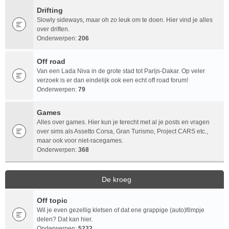
Drifting
Slowly sideways, maar oh zo leuk om te doen. Hier vind je alles
over driften.
Onderwerpen:
206
Off road
Van een Lada Niva in de grote stad tot Parijs-Dakar. Op veler
verzoek is er dan eindelijk ook een echt off road forum!
Onderwerpen:
79
Games
Alles over games. Hier kun je terecht met al je posts en vragen
over sims als Assetto Corsa, Gran Turismo, Project CARS etc.,
maar ook voor niet-racegames.
Onderwerpen:
368
De kroeg
Off topic
Wil je even gezellig kletsen of dat ene grappige (auto)filmpje
delen? Dat kan hier.
Onderwerpen:
5232